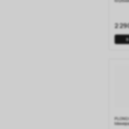
Клубни
2 29
В
PLONQ 
Минера