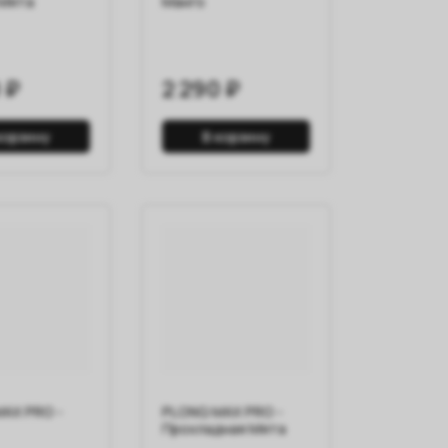
 Мята
Манго
 ₽
2 290 ₽
корзину
В корзину
AX PRO -
PLONQ MAX PRO -
Прохладная Мята