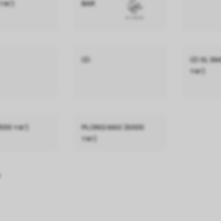
тяг)
BAR
IZI
IZI XL S
тяг)
500 тяг)
PLONQ MAX (6000
тяг)
е