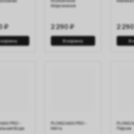
ка Банан
Клубничное
Малина
Мороженое
0 ₽
2 290 ₽
2 290
 корзину
В корзину
В 
MAX PRO -
PLONQ MAX PRO -
PLONQ M
льная Вода
Мята
Персик