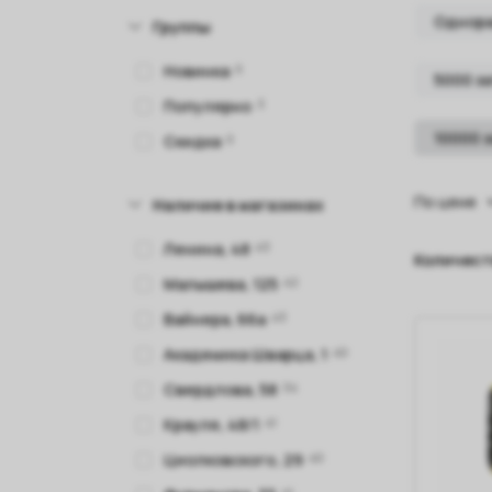
Однора
Группы
Новинка
0
5000 з
Популярно
3
10000 
Скидка
0
По цене
Наличие в магазинах
Ленина, 48
43
Количест
Малышева, 125
42
Вайнера, 66а
43
Академика Шварца, 1
40
Свердлова, 58
34
Крауля, 48/1
41
Циолковского, 29
40