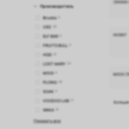
(30000 
Производитель
Brusko
0
CRZ
20
HUSKY
ELF BAR
0
FRUITS BULL
0
HQD
41
LOST MARY
23
MOOI
0
MOOI (1
PLONQ
28
SOAK
0
VOODOO LAB
17
Больш
WAKA
15
Показать все