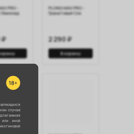
AX PRO -
PLONQ MAX PRO -
 Лимонад
Гранатовый Сок
 ₽
2 290 ₽
корзину
В корзину
являющихся
вном случае
едлагаемая
 или иной
котиновой