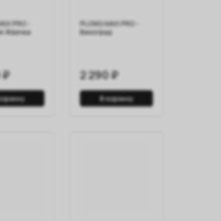
AX PRO -
PLONQ MAX PRO -
я Жвачка
Виноград
 ₽
2 290 ₽
корзину
В корзину