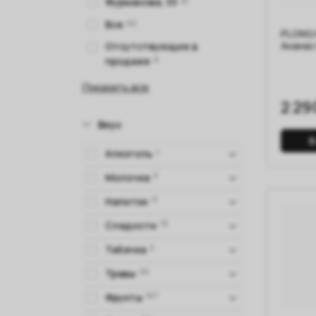
Фурманова, 33
41
Все
62
PLONQ 
Ананас
Отсутствующие в
продаже
0
Показать все
2 29
Вкус
В
Алкоголь
1
Молочка
3
Напитки
11
Сладости
13
Табачка
2
Травы
20
Фрукты
107