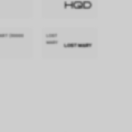
MART (30000
LOST
MARY