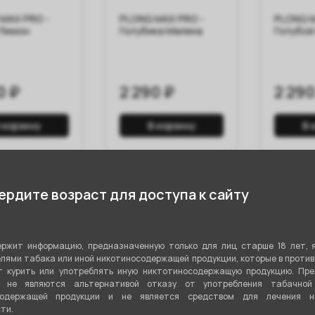
MAX PRO -
PLONQ MAX PRO -
PLONQ M
 Лимон
Голубика Малина
Голубой
0 ₽
2 290 ₽
2 290
 корзину
В корзину
В 
рдите возраст для доступа к сайту
ржит информацию, предназначенную только для лиц старше 18 лет, 
лями табака или иной никотиносодержащей продукции, которые в проти
 курить или употреблять иную никтотиносодержащую продукцию. Пр
я не являются альтернативой отказу от употребления табачной
содержащей продукции и не является средством для лечения ни
ти.