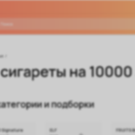
ые
/
сигареты на 10000
атегории и подборки
 Signature
ELF
FRUITS 