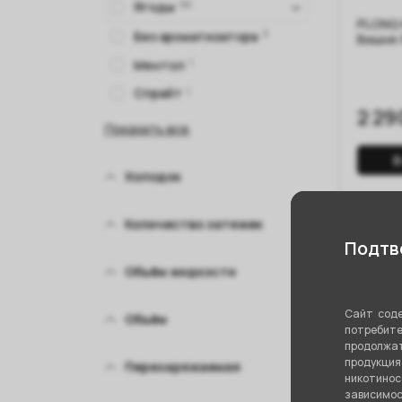
Ягоды
90
PLONQ 
Без ароматизатора
3
Вишня
Ментол
1
Спрайт
1
2 29
Показать все
В
Холодок
Количество затяжек
Подтве
Объём жидкости
Сайт соде
Объём
потребите
продолжат
продукци
Перезаряжаемая
никотино
зависимос