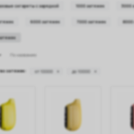
зовые сигареты с зарядкой
1000 затяжек
3000 
атяжек
6000 затяжек
7000 затяжек
8000
затяжек
По названию
во затяжек:
от 10000
до 10000