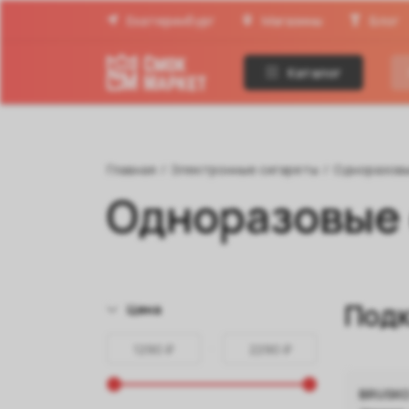
Екатеринбург
Магазины
Блог
Каталог
Главная
/
Электронные сигареты
/
Одноразов
Одноразовые 
Подк
Цена
BRUSKO