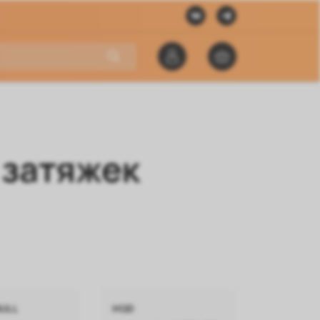
 затяжек
BULL
HQD