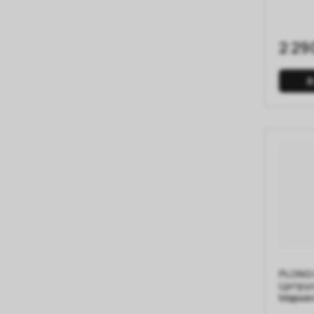
2 29
В
PLONQ 
Цитру
Марме