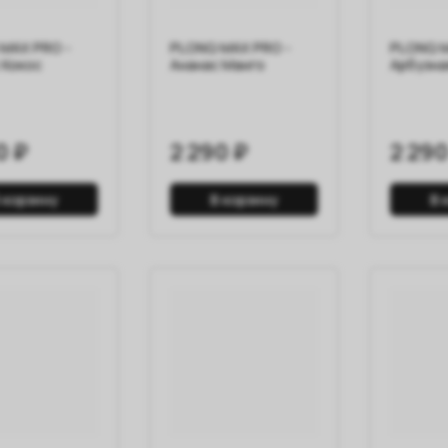
MAX PRO -
PLONQ MAX PRO -
PLONQ M
 Кокос
Ананас Манго
Арбузна
0 ₽
2 290 ₽
2 290
 корзину
В корзину
В 