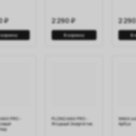
0 ₽
2 290 ₽
2 290
 корзину
В корзину
В 
MAX PRO -
PLONQ MAX PRO -
WAKA so
совый
Ягодный Энергетик
Арбуз
лад