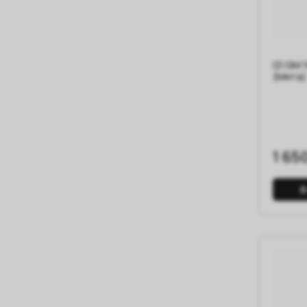
IZI QM 
(Мята)
1 65
В