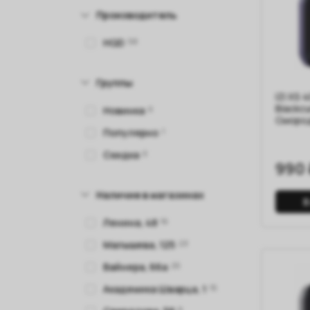
Производитель
HQD
58
Группы
IZI XS 
Blackcu
Новинка
0
Сморо
Популярно
1
Скидка
0
990 
Наличие в магазинах
В
Ленина, 48
16
Малышева, 125
23
Вайнера, 66а
25
Академика Шварца, 1
15
8