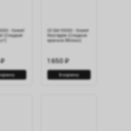
0000 - Sweet
IZI QM 10000 - Sweet
it (Сладкий
Red Apple (Сладкое
ут)
красное Яблоко)
 ₽
1 650 ₽
корзину
В корзину