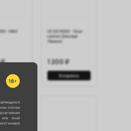
000 - Mint
IZI QS 6000 - Sour
Lemon (Кислый
Лимон)
 ₽
1 200 ₽
корзину
В корзину
являющихся
вном случае
едлагаемая
 или иной
котиновой