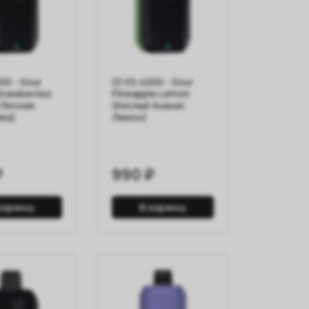
000 - Sour
IZI XS 4000 - Sour
trawberries
Pineapple Lemon
 Лесная
(Кислый Ананас
ка)
Лимон)
₽
990 ₽
корзину
В корзину