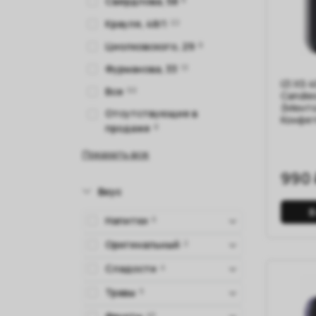
Свердлова, 58
Крауля, 48/1
22
Циолковского, 29
8
Фурманова, 33
13
IZI XS 
Все
50
Candie
(Мент
Отсутствующие в
Конфе
продаже
8
Показать все
990 
Вкус
В
Напитки
6
Оригинальный
2
Сладости
4
Травы
9
40