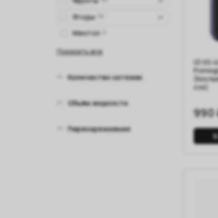
Фрукты
Ягоды
34
Ментол
2
Показать все
IZI XS 
Pomegr
Количество затяжек
(Кислы
сок)
Объём жидкости
990 
Перезаряжаемая
В