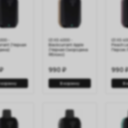
4000 -
IZI XS 4000 -
IZI XS 4
rrant (Черная
Blackcurrant Apple
Peach L
дина)
(Черная Смородина
Персик 
Яблоко)
₽
990 ₽
990 
 корзину
В корзину
В 