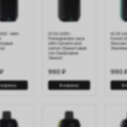
4000 - Mint
IZI XS 4000 -
IZI XS 4
s
Pomegranate Juice
Forest S
оловые
with Currants and
(Кислая
ты)
Lemon (Гранатовый
Земляни
сок Смородина
Лимон)
₽
990 ₽
990 
 корзину
В корзину
В 