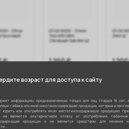
6000 - Citrus
IZI QS 6000 - Green
IZI QS 6
итрусовый
Tea with Mint
(Мята)
(Зеленый Чай Мята)
0 ₽
1 200 ₽
1 200
 корзину
В корзину
В 
рдите возраст для доступа к сайту
ржит информацию, предназначенную только для лиц старше 18 лет, 
лями табака или иной никотиносодержащей продукции, которые в проти
 курить или употреблять иную никтотиносодержащую продукцию. Пр
я не являются альтернативой отказу от употребления табачной
содержащей продукции и не является средством для лечения ни
ти.