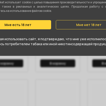
ket использует cookie c целью повышения производительности и упрощен
а также в рекламных и аналитических целях. Продолжая работу с 
сь на использование файлов cookie.
6000 - Sour
IZI QS 6000 - Sweet
IZI QM 1
ple Lemon
Grapefruit (Сладкий
Blackcur
Мне есть 18 лет
Мне нет 18 лет
й Ананас
Грейпфрут)
Needle G
)
(Хвоя ч
Смород
я использовать сайт, я подтверждаю, что мне уже исполнилось
Грейпфр
юсь потребителем табака или иной никотинсодержащей продукц
0 ₽
1 200 ₽
1 650
 корзину
В корзину
В 