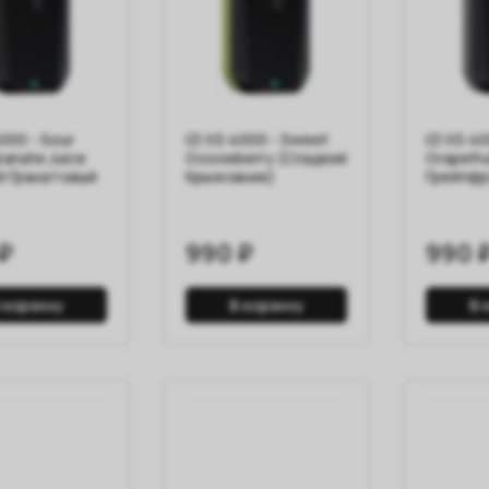
4000 - Sour
IZI XS 4000 - Sweet
IZI XS 4
anate Juice
Gooseberry (Сладкий
Grapefru
й Гранатовый
Крыжовник)
Грейпфр
₽
990 ₽
990 
 корзину
В корзину
В 