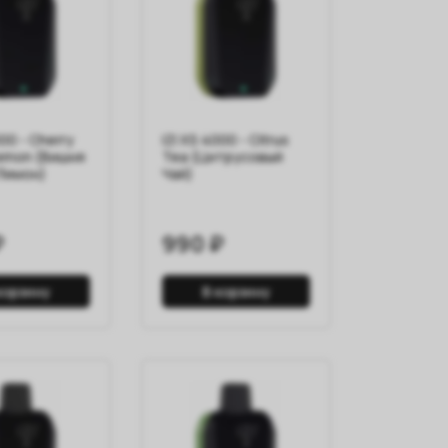
000 - Cherry
IZI XS 4000 - Citrus
emon (Вишня
Tea (Цитрусовый
Лимон)
Чай)
₽
990 ₽
корзину
В корзину