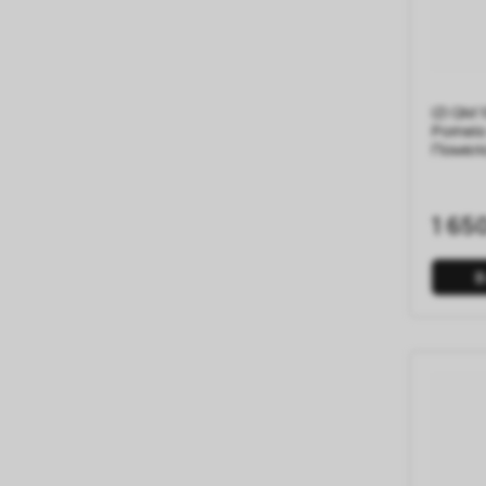
IZI QM 
Pomelo
Помел
1 65
В