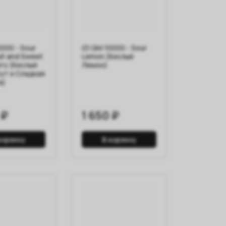
0000 - Sour
IZI QM 10000 - Sour
it and Sweet
Lemon (Кислый
rry (Кислый
Лимон)
ут и Сладкая
а)
 ₽
1 650 ₽
корзину
В корзину