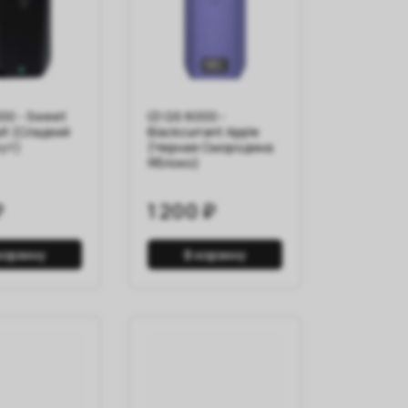
000 - Sweet
IZI QS 6000 -
it (Сладкий
Blackcurrant Apple
ут)
(Черная Смородина
Яблоко)
₽
1 200 ₽
корзину
В корзину