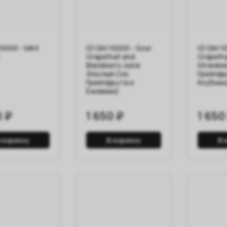
10000 - Mint
IZI QM 10000 - Sour
IZI QM 1
Grapefruit and
Grapefru
Blackberry Juice
Strawbe
(Кислый Сок
Грейпфр
Грейпфрута и
Клубник
Ежевики)
0 ₽
1 650 ₽
1 650
 корзину
В корзину
В 