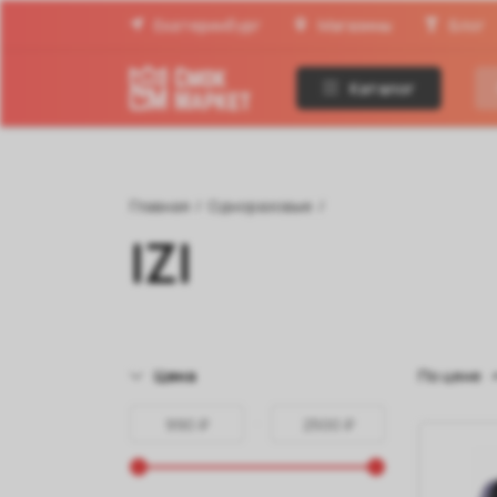
Екатеринбург
Магазины
Блог
Каталог
Главная
/
Одноразовые
/
IZI
Цена
По цене