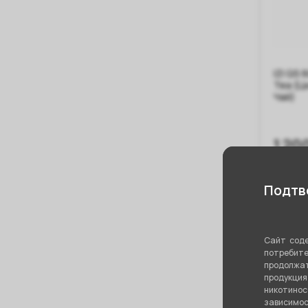
IZI QS 
Tea (Ц
Чай)
1 20
В
Подтве
Сайт соде
потребите
продолжат
продукци
никотино
зависимос