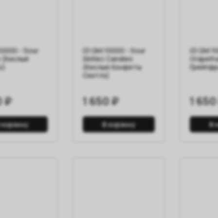
10000 - Sour
IZI QM 10000 - Sour
IZI QM 1
 (Кислый
Skitlez Candies
Grapefru
о)
(Кислые Конфеты
Грейпфр
Скитлз)
0 ₽
1 650 ₽
1 650
 корзину
В корзину
В 