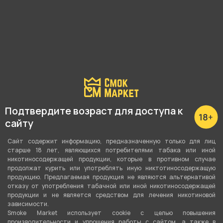
6 900 ₽
7 000 ₽
В корзину
В корзину
Подтвердите возраст для доступа к
сайту
Сайт содержит информацию, предназначенную только для лиц
старше 18 лет, являющихся потребителями табака или иной
никотиносодержащей продукции, которые в противном случае
продолжат курить или употреблять иную никтотиносодержащую
Кальян ML CLAN - Original
Кальян ML CLAN - Original
продукцию. Предлагаемая продукция не являются альтернативой
(Black Gradient Azure) Без
(Black Mono Space) Без
отказу от употребления табачной или иной никотиносодержащей
колбы
колбы
продукции и не является средством для лечения никотиновой
зависимости.
Smoke Market использует cookie c целью повышения
производительности и упрощения работы с сайтом, а также в