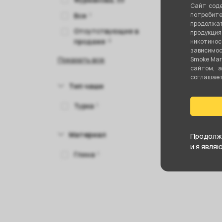
Сайт соде
потребите
Все
1
продолжат
990 
Отсутствующие в
продукци
продаже
0
никотино
зависимос
В
Показать все
Smoke Mar
сайтом, 
соглашаете
Тип чаши
Турка
1
Материал
Продолжа
и я явля
Глина
1