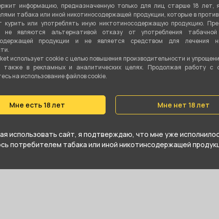
ржит информацию, предназначенную только для лиц старше 18 лет, 
лями табака или иной никотиносодержащей продукции, которые в проти
 курить или употреблять иную никтотиносодержащую продукцию. Пр
₽
я не являются альтернативой отказу от употребления табачной
содержащей продукции и не является средством для лечения ни
ти.
 корзину
ket использует cookie c целью повышения производительности и упрощен
а также в рекламных и аналитических целях. Продолжая работу с 
сь на использование файлов cookie.
Мне есть 18 лет
Мне нет 18 лет
я использовать сайт, я подтверждаю, что мне уже исполнилось
юсь потребителем табака или иной никотинсодержащей продукц