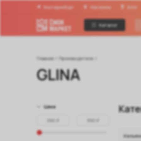
Екатеринбург
Магазины
Блог
Каталог
Главная
/
Производители
/
GLINA
Кате
Цена
Кальян