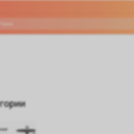
гории
ная