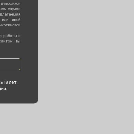
являющихся
вном случае
едлагаемая
 или иной
котиновой
ия работы с
сайтом, вы
 18 лет,
ии.