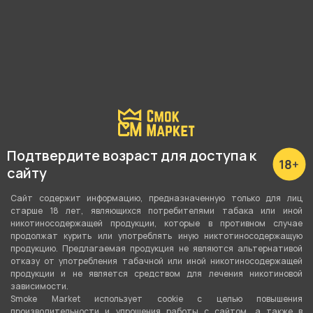
Сигареты MORRISON -
Сигареты MORRISON -
Burgundy (Клюква)
Crimson (Ваниль Красная
Ягода)
269 ₽
269 ₽
В корзину
В корзину
Подтвердите возраст для доступа к
сайту
Сайт содержит информацию, предназначенную только для лиц
старше 18 лет, являющихся потребителями табака или иной
никотиносодержащей продукции, которые в противном случае
продолжат курить или употреблять иную никтотиносодержащую
продукцию. Предлагаемая продукция не являются альтернативой
отказу от употребления табачной или иной никотиносодержащей
продукции и не является средством для лечения никотиновой
зависимости.
Smoke Market использует cookie c целью повышения
Сигареты MORRISON -
Сигареты MORRISON -
производительности и упрощения работы с сайтом, а также в