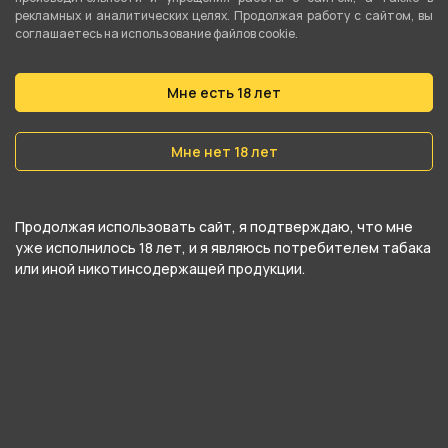
Dark (Кофе)
Gold (Ваниль)
рекламных и аналитических целях. Продолжая работу с сайтом, вы
соглашаетесь на использование файлов cookie.
Мне есть 18 лет
269 ₽
269 ₽
В корзину
В корзину
Мне нет 18 лет
Продолжая использовать сайт, я подтверждаю, что мне
уже исполнилось 18 лет, и я являюсь потребителем табака
или иной никотинсодержащей продукции.
Сигареты MORRISON -
Сигареты MORRISON -
Green (Арбуз Мята)
Night Blue (Черная
Смородина)