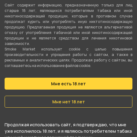
Тарелка для кальяна выступает в роли практичной
Сайт содержит информацию, предназначенную только для лиц
подставки для раскаленных углей, размещая их на тарелке,
старше 18 лет, являющихся потребителями табака или иной
можно не бояться за рассыпавшиеся крошки угля и
никотиносодержащей продукции, которые в противном случае
продолжат курить или употреблять иную никтотиносодержащую
прожженную мебель. Также на кальянном блюдце удобно
продукцию. Предлагаемая продукция не являются альтернативой
хранить щипцы для углей. А благодаря ассортименту
отказу от употребления табачной или иной никотиносодержащей
различных дизайнов тарелка для кальяна может украсить
продукции и не является средством для лечения никотиновой
внешний вид вашего кальяна.
зависимости.
Smoke Market использует cookie c целью повышения
производительности и упрощения работы с сайтом, а также в
Металлические блюдца для кальяна устойчивы к высоким
рекламных и аналитических целях. Продолжая работу с сайтом, вы
температурам и жару, их безопасно использовать в
соглашаетесь на использование файлов cookie.
качестве подноса для раскаленных углей. Чем больше
диаметр блюдца, тем больше угля туда помещается, и
Мне есть 18 лет
тем проще будет с ним управляться: переворачивать и
переносить на калауд или фольгу. Бортики по краям
кальянных блюдец предотвращают выпадение пепла и
Мне нет 18 лет
частиц угольков.
Хотите купить блюдце для для кальяна, но есть сомнения
Продолжая использовать сайт, я подтверждаю, что мне
в выборе? Спрашивайте консультантов кальянного
уже исполнилось 18 лет, и я являюсь потребителем табака
интернет-магазина Smoke Market по телефону, в