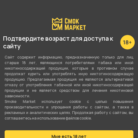
Подтвердите возраст для доступа к
сайту
нет в наличии
нет в наличии
Сайт содержит информацию, предназначенную только для лиц
Леденец Chupa Chups Mini
Конфеты Mentos - Йогурт
Tuba 12г (50шт)
(Персик, Клубника) 90г
старше 18 лет, являющихся потребителями табака или иной
(6шт/уп)
никотиносодержащей продукции, которые в противном случае
продолжат курить или употреблять иную никтотиносодержащую
продукцию. Предлагаемая продукция не являются альтернативой
отказу от употребления табачной или иной никотиносодержащей
35 ₽
300 ₽
продукции и не является средством для лечения никотиновой
зависимости.
Smoke Market использует cookie c целью повышения
Нет в наличии
Нет в наличии
производительности и упрощения работы с сайтом, а также в
рекламных и аналитических целях. Продолжая работу с сайтом, вы
соглашаетесь на использование файлов cookie.
Мне есть 18 лет