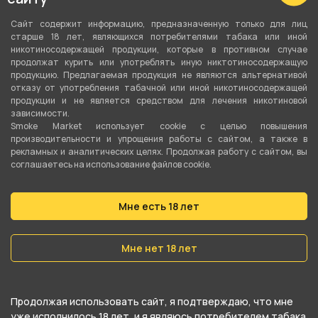
MOOI - Сочный Персик
MOOI - Спелая Маракуйя
Сайт содержит информацию, предназначенную только для лиц
старше 18 лет, являющихся потребителями табака или иной
никотиносодержащей продукции, которые в противном случае
продолжат курить или употреблять иную никтотиносодержащую
790 ₽
790 ₽
продукцию. Предлагаемая продукция не являются альтернативой
отказу от употребления табачной или иной никотиносодержащей
продукции и не является средством для лечения никотиновой
В корзину
В корзину
зависимости.
Smoke Market использует cookie c целью повышения
производительности и упрощения работы с сайтом, а также в
рекламных и аналитических целях. Продолжая работу с сайтом, вы
соглашаетесь на использование файлов cookie.
Мне есть 18 лет
Мне нет 18 лет
MOOI - Табак
MOOI - Цветочный Чай и
Продолжая использовать сайт, я подтверждаю, что мне
Грейпфрут
уже исполнилось 18 лет, и я являюсь потребителем табака