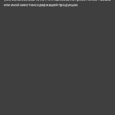
или иной никотинсодержащей продукции.
790 ₽
790 ₽
В корзину
В корзину
MOOI - Яблоко Груша и
MOOI - Ягодный микс и Ель
Корица