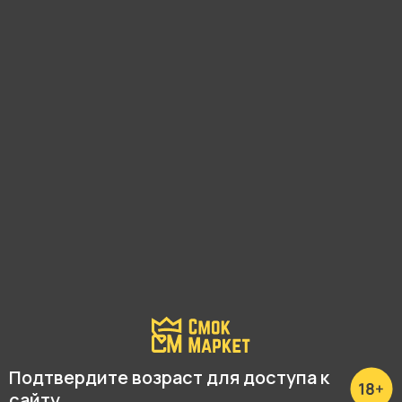
MOOI - Малина и Кокос
MOOI - Сладкая Мята
790 ₽
790 ₽
В корзину
В корзину
Подтвердите возраст для доступа к
сайту