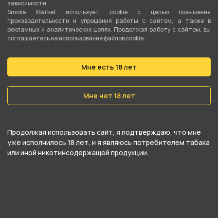
мощность, заточенную под тугую тягу, подключать вейп к
зависимости.
Smoke Market использует cookie c целью повышения
розетке придется примерно раз в день или реже, если вы
производительности и упрощения работы с сайтом, а также в
парите не так часто.
рекламных и аналитических целях. Продолжая работу с сайтом, вы
соглашаетесь на использование файлов cookie.
Как и первая версия, Бруско Миникан 2 будет отличной
бюджетной электронной сигаретой для новичка. Здесь
Мне есть 18 лет
больше автономность, но в целом делать выбор между
этими моделями можно исходя из внешки — какой больше
нравится. Купить Brusko Aspire Minican 2 можно с помощью
Мне нет 18 лет
онлайн-резерва на сайте Smoke Market. Забрать подик
можно в любом магазине в Екатеринбурге самовывозом.
Продолжая использовать сайт, я подтверждаю, что мне
уже исполнилось 18 лет, и я являюсь потребителем табака
или иной никотинсодержащей продукции.