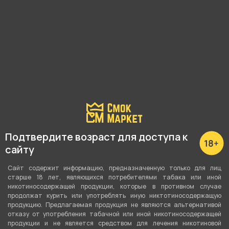
современным портом зарядки Type-C, а емкость АКБ
подросла до 400 мАч.
Внешность Brusko Minican 2 поменялась несильно: подик
стал чуть больше в габаритах, но сохранил узнаваемые
очертания со скругленными углами. На лицевой части
находится логотип модели, а под ним — небольшой
светодиод, информирующий о текущем заряде и
корректной работе устройства.
Мощность под-системы Brusko Minican 2 составляет до 15
Ватт, значение автоматически подстраивается под
Подтвердите возраст для доступа к
текущее сопротивления картриджа. Среди всех доступных
сайту
бачков есть варианты на 0.8, 1 и 1,2 Ом — от средне-тугой
до очень тугой тяги соответственно. Всего карики
Сайт содержит информацию, предназначенную только для лиц
вмещают 3 мл жидкости, причем баки от других версий
старше 18 лет, являющихся потребителями табака или иной
Миникана тоже подходят.
никотиносодержащей продукции, которые в противном случае
продолжат курить или употреблять иную никтотиносодержащую
продукцию. Предлагаемая продукция не являются альтернативой
Благодаря обновленному разъему зарядки под Minican 2
отказу от употребления табачной или иной никотиносодержащей
заряжается примерно за полчаса. Учитывая небольшую
продукции и не является средством для лечения никотиновой