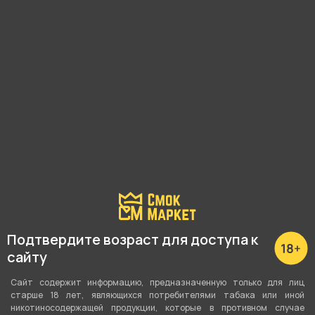
нет в наличии
Уголь BLACKBURN Брикет
Уголь BLACKBURN (1кг
(25мм 12шт)
25мм 72шт)
130 ₽
600 ₽
В корзину
Нет в наличии
Подтвердите возраст для доступа к
сайту
Сайт содержит информацию, предназначенную только для лиц
старше 18 лет, являющихся потребителями табака или иной
никотиносодержащей продукции, которые в противном случае