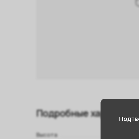
Подробные характери
Подтве
Высота