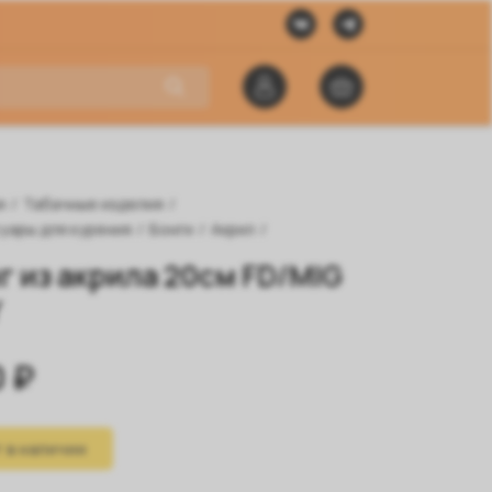
я
/
Табачные изделия
/
уары для курения
/
Бонги
/
Акрил
/
г из акрила 20см FD/MIG
Y
 ₽
 в наличии