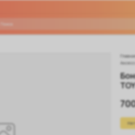
Главна
Аксесс
Бон
TO
700
Нет