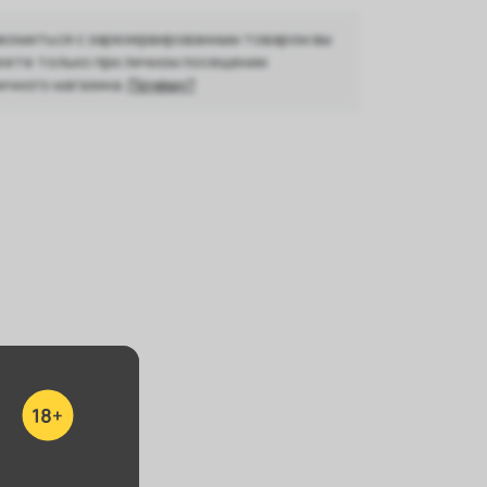
комиться с зарезервированным товаром вы
ете только при личном посещении
ичного магазина.
Почему?