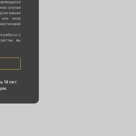
являющихся
вном случае
едлагаемая
 или иной
котиновой
ия работы с
сайтом, вы
 18 лет,
ии.