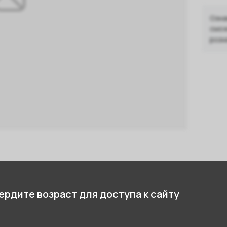
Озна
смож
розн
стики
рдите возраст для доступа к сайту
20 см