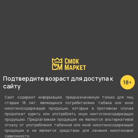
Подробные характеристики
Высота
Подтвердите возраст для доступа к
26 см
сайту
Материал
Сайт содержит информацию, предназначенную только для лиц
Акрил
старше 18 лет, являющихся потребителями табака или иной
никотиносодержащей продукции, которые в противном случае
продолжат курить или употреблять иную никтотиносодержащую
О товаре
продукцию. Предлагаемая продукция не являются альтернативой
отказу от употребления табачной или иной никотиносодержащей
продукции и не является средством для лечения никотиновой
зависимости.