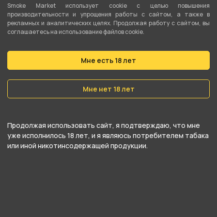
БОНГ акрил 26см FD/FMC TOY от
Smoke Market использует cookie c целью повышения
компании Китай, относится к
производительности и упрощения работы с сайтом, а также в
рекламных и аналитических целях. Продолжая работу с сайтом, вы
категориям
Акрил
.
соглашаетесь на использование файлов cookie.
В нашем интернет-магазине вы можете
Мне есть 18 лет
купить БОНГ акрил 26см FD/FMC TOY и забрать
самовывозом в ближайшем магазине в
Мне нет 18 лет
Екатеринбурге
Продолжая использовать сайт, я подтверждаю, что мне
уже исполнилось 18 лет, и я являюсь потребителем табака
или иной никотинсодержащей продукции.