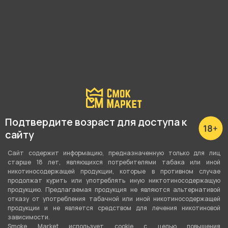
Подробные характеристики
Высота
Подтвердите возраст для доступа к
44 см
сайту
Материал
Сайт содержит информацию, предназначенную только для лиц
старше 18 лет, являющихся потребителями табака или иной
Акрил
никотиносодержащей продукции, которые в противном случае
продолжат курить или употреблять иную никтотиносодержащую
продукцию. Предлагаемая продукция не являются альтернативой
О товаре
отказу от употребления табачной или иной никотиносодержащей
продукции и не является средством для лечения никотиновой
зависимости.
Smoke Market использует cookie c целью повышения