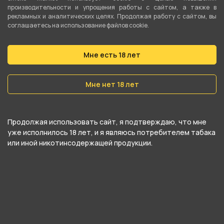
БОНГ стекло 12,5см SW-13 от компании Китай,
производительности и упрощения работы с сайтом, а также в
относится к категориям .
рекламных и аналитических целях. Продолжая работу с сайтом, вы
соглашаетесь на использование файлов cookie.
В нашем интернет-магазине вы можете
купить БОНГ стекло 12,5см SW-13 и забрать
Мне есть 18 лет
самовывозом в ближайшем магазине в
Мне нет 18 лет
Екатеринбурге
Продолжая использовать сайт, я подтверждаю, что мне
уже исполнилось 18 лет, и я являюсь потребителем табака
или иной никотинсодержащей продукции.