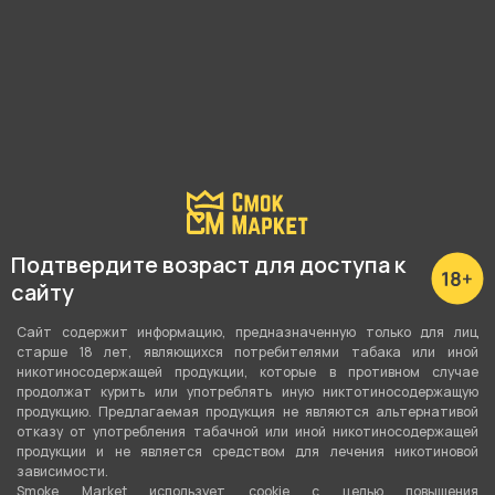
Подробные характеристики
Высота
Подтвердите возраст для доступа к
12 см
сайту
Материал
Сайт содержит информацию, предназначенную только для лиц
старше 18 лет, являющихся потребителями табака или иной
Стекло
никотиносодержащей продукции, которые в противном случае
продолжат курить или употреблять иную никтотиносодержащую
продукцию. Предлагаемая продукция не являются альтернативой
О товаре
отказу от употребления табачной или иной никотиносодержащей
продукции и не является средством для лечения никотиновой
зависимости.
Smoke Market использует cookie c целью повышения