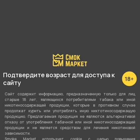
Подробные характеристики
Высота
Подтвердите возраст для доступа к
12 см
сайту
Материал
Сайт содержит информацию, предназначенную только для лиц
старше 18 лет, являющихся потребителями табака или иной
Стекло
никотиносодержащей продукции, которые в противном случае
продолжат курить или употреблять иную никтотиносодержащую
продукцию. Предлагаемая продукция не являются альтернативой
О товаре
отказу от употребления табачной или иной никотиносодержащей
продукции и не является средством для лечения никотиновой
зависимости.
Smoke Market использует cookie c целью повышения