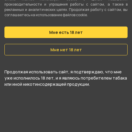
БОНГ стекло 12,5см SW-14 от компании Китай,
производительности и упрощения работы с сайтом, а также в
относится к категориям .
рекламных и аналитических целях. Продолжая работу с сайтом, вы
соглашаетесь на использование файлов cookie.
В нашем интернет-магазине вы можете
купить БОНГ стекло 12,5см SW-14 и забрать
Мне есть 18 лет
самовывозом в ближайшем магазине в
Мне нет 18 лет
Екатеринбурге
Продолжая использовать сайт, я подтверждаю, что мне
уже исполнилось 18 лет, и я являюсь потребителем табака
или иной никотинсодержащей продукции.