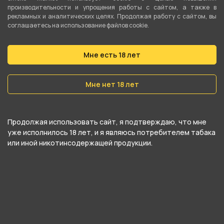
БОНГ стекло 12,5см SW-17 от компании Китай,
производительности и упрощения работы с сайтом, а также в
относится к категориям .
рекламных и аналитических целях. Продолжая работу с сайтом, вы
соглашаетесь на использование файлов cookie.
В нашем интернет-магазине вы можете
купить БОНГ стекло 12,5см SW-17 и забрать
Мне есть 18 лет
самовывозом в ближайшем магазине в
Мне нет 18 лет
Екатеринбурге
Продолжая использовать сайт, я подтверждаю, что мне
уже исполнилось 18 лет, и я являюсь потребителем табака
или иной никотинсодержащей продукции.