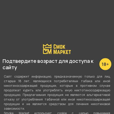
Подробные характеристики
Высота
Подтвердите возраст для доступа к
12 см
сайту
Материал
Сайт содержит информацию, предназначенную только для лиц
старше 18 лет, являющихся потребителями табака или иной
Стекло
никотиносодержащей продукции, которые в противном случае
продолжат курить или употреблять иную никтотиносодержащую
продукцию. Предлагаемая продукция не являются альтернативой
О товаре
отказу от употребления табачной или иной никотиносодержащей
продукции и не является средством для лечения никотиновой
зависимости.
Smoke Market использует cookie c целью повышения