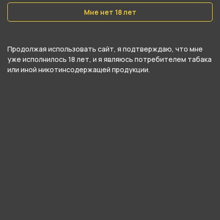
Мне нет 18 лет
Продолжая использовать сайт, я подтверждаю, что мне
Подробные характеристики
уже исполнилось 18 лет, и я являюсь потребителем табака
или иной никотинсодержащей продукции.
Тип чаши
Турка
Материал
Глина
Вместимость
20 гр