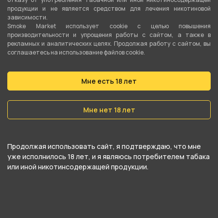
Вместимость
продукции и не является средством для лечения никотиновой
зависимости.
18 гр
Smoke Market использует cookie c целью повышения
производительности и упрощения работы с сайтом, а также в
рекламных и аналитических целях. Продолжая работу с сайтом, вы
О товаре
соглашаетесь на использование файлов cookie.
Чаша "EDGE" - это чаша, сочетающая в себе
Мне есть 18 лет
все преимущества фаннела и убивашки. Она
обладает универсальными свойствами,
Мне нет 18 лет
присущими сразу двум форм-факторам,
сохраняя вкус на высшем уровне и раскрывая
Продолжая использовать сайт, я подтверждаю, что мне
весь потенциал крепости. Чаша представлена
уже исполнилось 18 лет, и я являюсь потребителем табака
в различных цветовых исполнениях и имеет
или иной никотинсодержащей продукции.
брутальный внешний вид с резкими линиями.
Вместимость чаши составляет 15-20 грамм,
что отлично подойдет для курения в