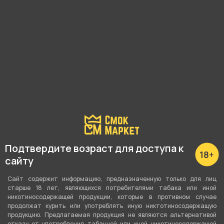
Подробные характеристики
Подтвердите возраст для доступа к
Тип чаши
сайту
Турка
Сайт содержит информацию, предназначенную только для лиц
старше 18 лет, являющихся потребителями табака или иной
Материал
никотиносодержащей продукции, которые в противном случае
продолжат курить или употреблять иную никтотиносодержащую
Глина
продукцию. Предлагаемая продукция не являются альтернативой
отказу от употребления табачной или иной никотиносодержащей