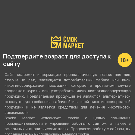
Подтвердите возраст для доступа к
сайту
Сайт содержит информацию, предназначенную только для лиц
Подробные характеристики
старше 18 лет, являющихся потребителями табака или иной
никотиносодержащей продукции, которые в противном случае
продолжат курить или употреблять иную никтотиносодержащую
Тип чаши
продукцию. Предлагаемая продукция не являются альтернативой
отказу от употребления табачной или иной никотиносодержащей
Phunnel
продукции и не является средством для лечения никотиновой
зависимости.
Материал
Smoke Market использует cookie c целью повышения
производительности и упрощения работы с сайтом, а также в
Глина
рекламных и аналитических целях. Продолжая работу с сайтом, вы
соглашаетесь на использование файлов cookie.