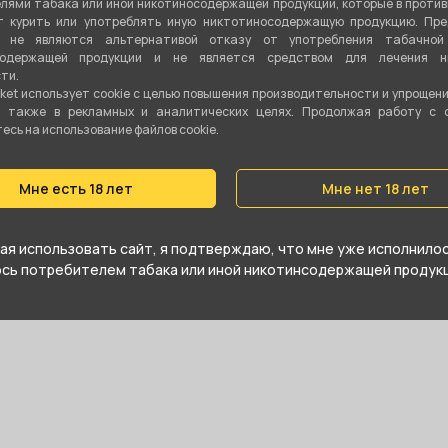
лями табака или иной никотиносодержащей продукции, которые в проти
 курить или употреблять иную никтотиносодержащую продукцию. Пр
я не являются альтернативой отказу от употребления табачной
содержащей продукции и не является средством для лечения ни
ти.
ket использует cookie c целью повышения производительности и упрощен
а также в рекламных и аналитических целях. Продолжая работу с 
сь на использование файлов cookie.
 от компании , относится к
Мне есть 18 лет
Мне нет 18 лет
е купить Дриптип 510 LX019-089 Акрил +
я использовать сайт, я подтверждаю, что мне уже исполнилось
жайшем магазине в Екатеринбурге
юсь потребителем табака или иной никотинсодержащей продукц