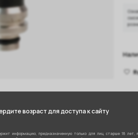
Озна
смож
розн
Нали
Ф
стики
рдите возраст для доступа к сайту
2859884509
ржит информацию, предназначенную только для лиц старше 18 лет, 