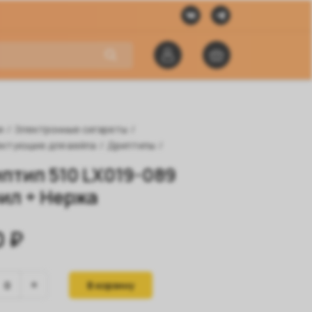
я
/
Электронные сигареты
/
ктующие для вейпа
/
Дриптипы
/
птип 510 LX019-089
ил + Нержа
0 ₽
В корзину