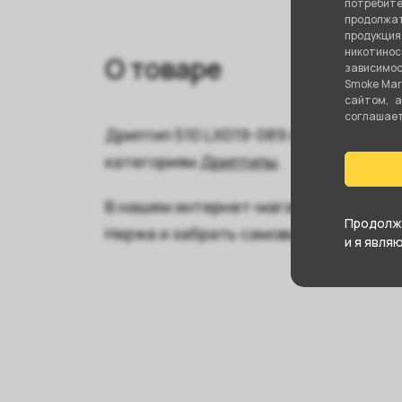
потребите
продолжат
продукци
никотино
О товаре
зависимос
Smoke Mar
сайтом, 
соглашаете
Дриптип 510 LX019-089 Акрил + Нержа
категориям
Дриптипы
.
В нашем интернет-магазине вы может
Продолжа
Нержа и забрать самовывозом в бли
и я явля