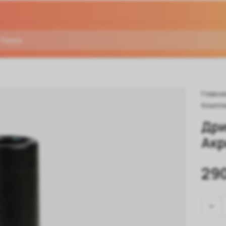
Главна
Компле
Дри
Акр
29