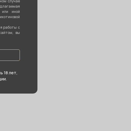
вном случае
едлагаемая
 или иной
котиновой
ия работы с
сайтом, вы
 18 лет,
ии.