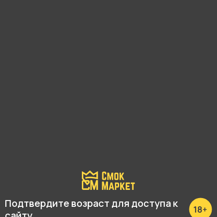
01
140 ₽
Нет в наличии
Ознакомиться с зарезервированным товаром вы
сможете только при личном посещении розничного
магазина.
Почему?
Подтвердите возраст для доступа к
сайту