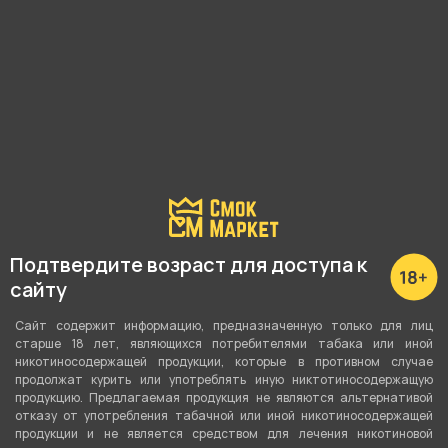
магазина.
Почему?
Наличие в магазинах:
Ленина, 48
Малышева, 125
Вайнера, 66а
Подтвердите возраст для доступа к
Академика Шварца, 1
сайту
Показать все
Сайт содержит информацию, предназначенную только для лиц
старше 18 лет, являющихся потребителями табака или иной
никотиносодержащей продукции, которые в противном случае
продолжат курить или употреблять иную никтотиносодержащую
продукцию. Предлагаемая продукция не являются альтернативой
О товаре
отказу от употребления табачной или иной никотиносодержащей
продукции и не является средством для лечения никотиновой