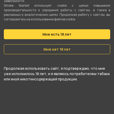
зависимости.
Фильтры сигаретные Silver Star Long 8/22мм
Smoke Market использует cookie c целью повышения
производительности и упрощения работы с сайтом, а также в
(100шт) от компании , относится к
рекламных и аналитических целях. Продолжая работу с сайтом, вы
соглашаетесь на использование файлов cookie.
категориям
Silver Star
.
В нашем интернет-магазине вы можете
Мне есть 18 лет
купить Фильтры сигаретные Silver Star Long
8/22мм (100шт) и забрать самовывозом в
Мне нет 18 лет
ближайшем магазине в Екатеринбурге
Продолжая использовать сайт, я подтверждаю, что мне
уже исполнилось 18 лет, и я являюсь потребителем табака
или иной никотинсодержащей продукции.