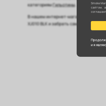
Smoke Mar
категориям
Гильотины
.
сайтом, 
соглашаете
В нашем интернет-магазине вы может
XJ010 BLK и забрать самовывозом в 
Продолжа
и я явля