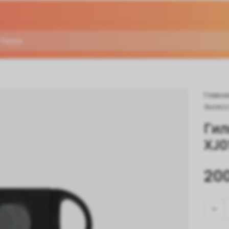
Главна
Аксесс
Гил
XJ0
20