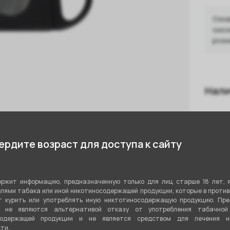
Озна
смож
розн
Нали
А
С
рдите возраст для доступа к сайту
Показа
ржит информацию, предназначенную только для лиц старше 18 лет, 
лями табака или иной никотиносодержащей продукции, которые в проти
 курить или употреблять иную никтотиносодержащую продукцию. Пр
я не являются альтернативой отказу от употребления табачной
содержащей продукции и не является средством для лечения ни
 от компании , относится к
ти.