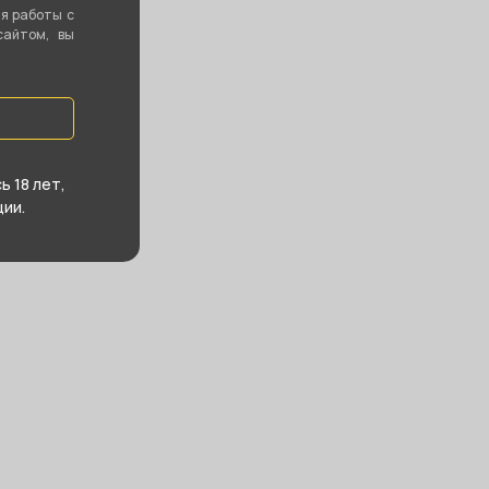
ия работы с
сайтом, вы
 18 лет,
ии.