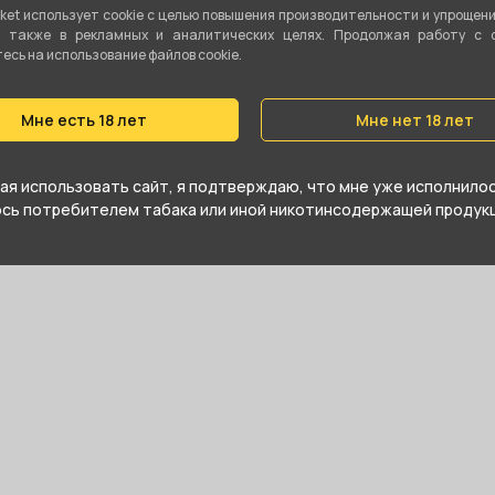
ket использует cookie c целью повышения производительности и упрощен
а также в рекламных и аналитических целях. Продолжая работу с 
сь на использование файлов cookie.
е купить Гильотина пластик/2 лезвия
ближайшем магазине в Екатеринбурге
Мне есть 18 лет
Мне нет 18 лет
я использовать сайт, я подтверждаю, что мне уже исполнилось
юсь потребителем табака или иной никотинсодержащей продукц