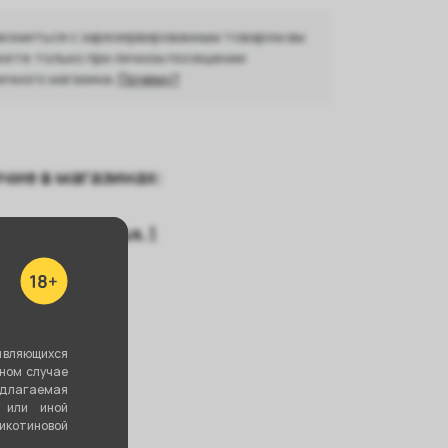
комиться с зарезервированным товаром вы
ете только при личном посещении
ичного магазина.
Почему?
чие в магазинах:
кадемика Шварца, 1
вердлова, 58
ть все
являющихся
вном случае
едлагаемая
 или иной
котиновой