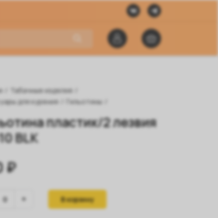
я
/
Табачные изделия
/
уары для курения
/
Гильотины
/
ьотина пластик/2 лезвия
10 BLK
0 ₽
В корзину