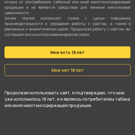
отказу от употребления табачной или иной никотиносодержащей
продукции и не является средством для лечения никотиновой
зависимости.
Smoke Market использует cookie c целью повышения
производительности и упрощения работы с сайтом, а также в
рекламных и аналитических целях. Продолжая работу с сайтом, вы
соглашаетесь на использование файлов cookie.
Подробные характеристики
Мне есть 18 лет
Нагревательный элемент
Сетка
Мне нет 18 лет
Рабочая мощность
35-50 Ватт
Продолжая использовать сайт, я подтверждаю, что мне
уже исполнилось 18 лет, и я являюсь потребителем табака
Сопротивление
или иной никотинсодержащей продукции.
0.4 Ом
Затяжка
Свободная (DL)