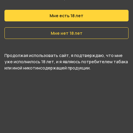
Сопротивление
0.15 Ом
Мне есть 18 лет
Затяжка
Свободная (DL)
Мне нет 18 лет
Серия
Vaporesso GTX-2
Продолжая использовать сайт, я подтверждаю, что мне
уже исполнилось 18 лет, и я являюсь потребителем табака
или иной никотинсодержащей продукции.
О товаре
Испаритель VAPORESSO GTX 0.15 Ом от
компании VAPORESSO, относится к
категориям
VAPORESSO
,
Испарители
.
В нашем интернет-магазине вы можете
купить Испаритель VAPORESSO GTX 0.15 Ом и