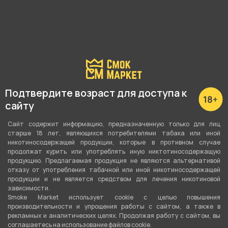
Подтвердите возраст для доступа к
сайту
Сайт содержит информацию, предназначенную только для лиц
Подробные характеристики
старше 18 лет, являющихся потребителями табака или иной
никотиносодержащей продукции, которые в противном случае
продолжат курить или употреблять иную никтотиносодержащую
продукцию. Предлагаемая продукция не являются альтернативой
Нагревательный элемент
отказу от употребления табачной или иной никотиносодержащей
Сетка
продукции и не является средством для лечения никотиновой
зависимости.
Рабочая мощность
Smoke Market использует cookie c целью повышения
производительности и упрощения работы с сайтом, а также в
60-75 Ватт
рекламных и аналитических целях. Продолжая работу с сайтом, вы
соглашаетесь на использование файлов cookie.