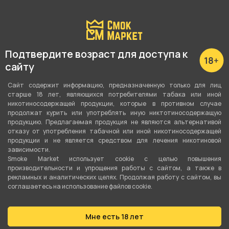
Подробные характеристики
Вкус
Хвоя
,
Смородина
,
Грейпфрут
Подтвердите возраст для доступа к
сайту
Количество затяжек
20000
Сайт содержит информацию, предназначенную только для лиц
старше 18 лет, являющихся потребителями табака или иной
Объём жидкости
никотиносодержащей продукции, которые в противном случае
продолжат курить или употреблять иную никтотиносодержащую
8 мл
продукцию. Предлагаемая продукция не являются альтернативой
отказу от употребления табачной или иной никотиносодержащей
Перезаряжаемая
продукции и не является средством для лечения никотиновой
зависимости.
Да
Smoke Market использует cookie c целью повышения
производительности и упрощения работы с сайтом, а также в
Ёмкость аккумулятора
рекламных и аналитических целях. Продолжая работу с сайтом, вы
соглашаетесь на использование файлов cookie.
650 мАч
Серия
Мне есть 18 лет
IZI Q