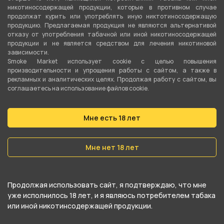
Тип соединения колбы с шахтой
никотиносодержащей продукции, которые в противном случае
продолжат курить или употреблять иную никтотиносодержащую
Уплотнитель
продукцию. Предлагаемая продукция не являются альтернативой
отказу от употребления табачной или иной никотиносодержащей
Тип продувки
продукции и не является средством для лечения никотиновой
Вертикальная
зависимости.
Smoke Market использует cookie c целью повышения
производительности и упрощения работы с сайтом, а также в
Уплотнители в комплекте
рекламных и аналитических целях. Продолжая работу с сайтом, вы
Да
соглашаетесь на использование файлов cookie.
Цвет
Мне есть 18 лет
Черный
,
Белый
Мне нет 18 лет
О товаре
Продолжая использовать сайт, я подтверждаю, что мне
Кальян Alpha Hookah X в цвете Stratos
уже исполнилось 18 лет, и я являюсь потребителем табака
выполнен из надежных материалов,
или иной никотинсодержащей продукции.
обеспечивающих жаропрочность и