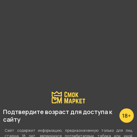
Высота с колбой
49 см
Высота без колбы
42 см
Внутренний диаметр шахты
14 мм
Материал шахты
Нержавеющая сталь
Шланг, мундштук в комплекте
Шланг + мундштук
Подтвердите возраст для доступа к
Диффузор
сайту
Да
Сайт содержит информацию, предназначенную только для лиц
старше 18 лет, являющихся потребителями табака или иной