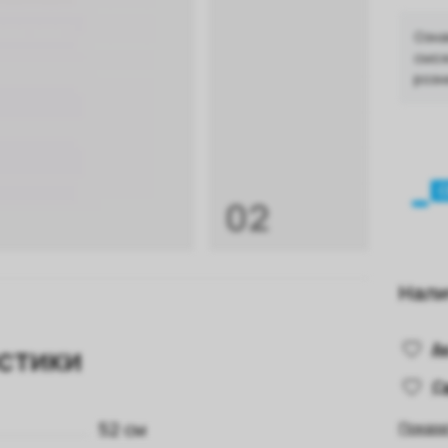
Озна
смож
розн
02
Нали
А
стики
С
52 см
Показа