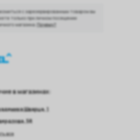
комиться с зарезервированным товаром вы
ете только при личном посещении
ичного магазина.
Почему?
03
чие в магазинах:
кадемика Шварца, 1
вердлова, 58
ть все