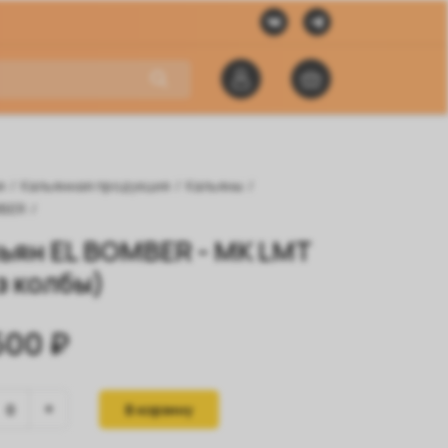
я
/
Кальянная продукция
/
Кальяны
/
MBER
/
ьян EL BOMBER - MK LMT
з колбы)
500 ₽
В корзину