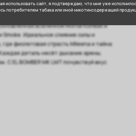
я использовать сайт, я подтверждаю, что мне уже исполнилось
юсь потребителем табака или иной никотинсодержащей продукц
охновлённая вселенной Mortal Kombat и
и Smoke. Идеальное слияние силы и
, где фиолетовая страсть Mileena и тайна
Каждая деталь несёт дыхание арены,
м. С EL BOMBER MK LMT почувствуй вкус