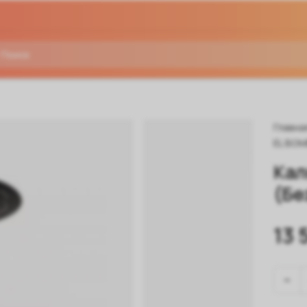
Главна
EL BO
Кал
(Бе
13 