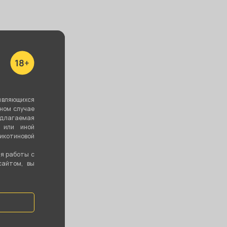
являющихся
вном случае
едлагаемая
 или иной
котиновой
ия работы с
сайтом, вы