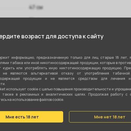
47 см
11 мм
Нержавеющая сталь
рдите возраст для доступа к сайту
Шланг + мундштук
Да
ржит информацию, предназначенную только для лиц старше 18 лет, 
лями табака или иной никотиносодержащей продукции, которые в проти
 курить или употреблять иную никтотиносодержащую продукцию. Пр
Уплотнитель
я не являются альтернативой отказу от употребления табачной
содержащей продукции и не является средством для лечения ни
Боковая
ти.
ket использует cookie c целью повышения производительности и упрощен
Да
а также в рекламных и аналитических целях. Продолжая работу с 
сь на использование файлов cookie.
Черный
,
Фиолетовый
,
Синий
Мне есть 18 лет
Мне нет 18 лет