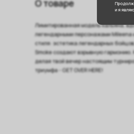
О товаре
Продолжа
и я явля
Лимитированная модель кальяна, вд
легендарными персонажами Mileena 
стиля: эстетика легендарных бойцов
Smoke создают взрывную гармонию. 
делая твой вечер настоящим турниро
триумфа - GET OVER HERE!