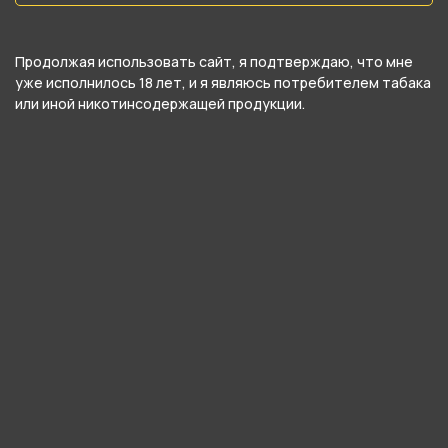
Тип соединения колбы с шахтой
Уплотнитель
Продолжая использовать сайт, я подтверждаю, что мне
уже исполнилось 18 лет, и я являюсь потребителем табака
Тип продувки
или иной никотинсодержащей продукции.
Вертикальная
Уплотнители в комплекте
Да
Цвет
Белый