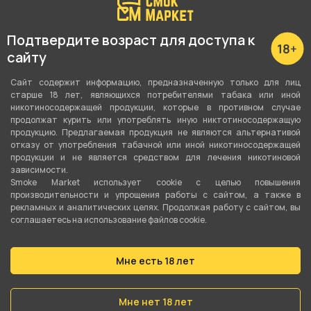
Высота с колбой
Подтвердите возраст для доступа к
49 см
сайту
Высота без колбы
Сайт содержит информацию, предназначенную только для лиц
44 см
старше 18 лет, являющихся потребителями табака или иной
никотиносодержащей продукции, которые в противном случае
продолжат курить или употреблять иную никтотиносодержащую
Внутренний диаметр шахты
продукцию. Предлагаемая продукция не являются альтернативой
13 мм
отказу от употребления табачной или иной никотиносодержащей
продукции и не является средством для лечения никотиновой
зависимости.
Материал шахты
Smoke Market использует cookie c целью повышения
Нержавеющая сталь
производительности и упрощения работы с сайтом, а также в
рекламных и аналитических целях. Продолжая работу с сайтом, вы
соглашаетесь на использование файлов cookie.
Шланг, мундштук в комплекте
Шланг + мундштук
Мне есть 18 лет
Диффузор
Да
Мне нет 18 лет