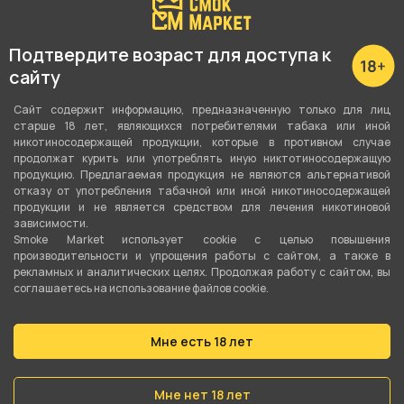
44 см
Высота без колбы
Подтвердите возраст для доступа к
39 см
сайту
Колба в комплекте
Сайт содержит информацию, предназначенную только для лиц
старше 18 лет, являющихся потребителями табака или иной
Да
никотиносодержащей продукции, которые в противном случае
продолжат курить или употреблять иную никтотиносодержащую
Внутренний диаметр шахты
продукцию. Предлагаемая продукция не являются альтернативой
отказу от употребления табачной или иной никотиносодержащей
12 мм
продукции и не является средством для лечения никотиновой
зависимости.
Материал шахты
Smoke Market использует cookie c целью повышения
Нержавеющая сталь
производительности и упрощения работы с сайтом, а также в
рекламных и аналитических целях. Продолжая работу с сайтом, вы
соглашаетесь на использование файлов cookie.
Шланг, мундштук в комплекте
Шланг + мундштук + щипцы
Мне есть 18 лет
Диффузор
Да
Мне нет 18 лет