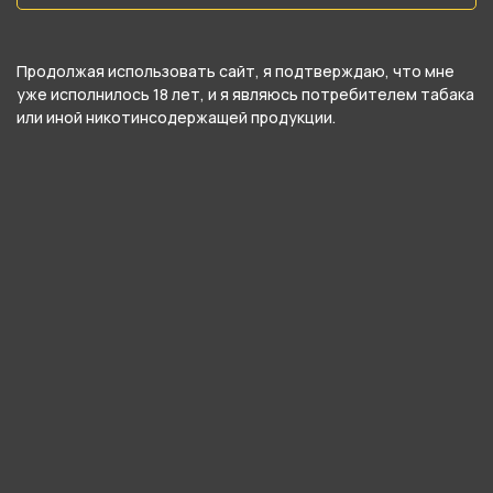
Тип соединения колбы с шахтой
Уплотнитель
Продолжая использовать сайт, я подтверждаю, что мне
уже исполнилось 18 лет, и я являюсь потребителем табака
Тип продувки
или иной никотинсодержащей продукции.
Вертикальная
Уплотнители в комплекте
Да
Цвет
Красный