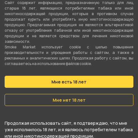
Сайт содержит информацию, предназначенную только для лиц
старше 18 лет, являющихся потребителями табака или иной
никотиносодержащей продукции, которые в противном случае
продолжат курить или употреблять иную никтотиносодержащую
продукцию. Предлагаемая продукция не являются альтернативой
отказу от употребления табачной или иной никотиносодержащей
Подробные характеристики
продукции и не является средством для лечения никотиновой
зависимости.
Smoke Market использует cookie c целью повышения
Объём
производительности и упрощения работы с сайтом, а также в
рекламных и аналитических целях. Продолжая работу с сайтом, вы
1.9 мл
соглашаетесь на использование файлов cookie.
Тип испарителя
Сменный испаритель
Мне есть 18 лет
Сопротивление
Мне нет 18 лет
1.6 Ом
Затяжка
Продолжая использовать сайт, я подтверждаю, что мне
Тугая (MTL)
уже исполнилось 18 лет, и я являюсь потребителем табака
или иной никотинсодержащей продукции.
Нагревательный элемент