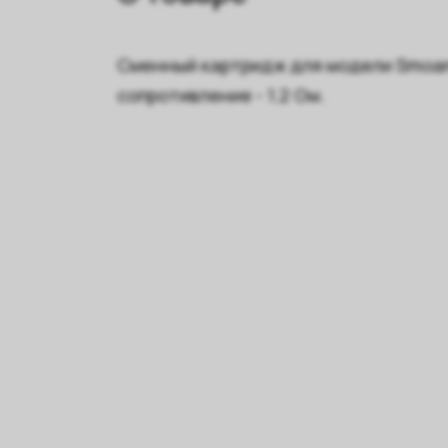
Сменный картридж для модели Smoant V
сопротивление - 1.2 Ом.