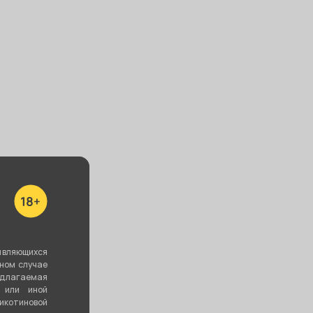
аритель
Испаритель
Испаритель
ant
Smoant
Smoant
tlestar/Charon
SANTI/Charon
SANTI/Charon
y/Veer 0.6
Baby Plus S4
Baby Plus S2 0.6
0.35 Ом
Ом
0 ₽
250 ₽
250 ₽
В корзину
В корзину
В корзину
являющихся
вном случае
едлагаемая
 или иной
котиновой