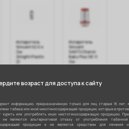
Испаритель
Испаритель
Исп
Smoant K2 0.4
Smoant
Smo
Ом
SANTI/Charon
Bat
(Knight/Pasito
Baby Plus S6 1.1
bab
2)
Ом
Ом
290 ₽
250 ₽
20
рдите возраст для доступа к сайту
В корзину
В корзину
ржит информацию, предназначенную только для лиц старше 18 лет, 
лями табака или иной никотиносодержащей продукции, которые в проти
 курить или употреблять иную никтотиносодержащую продукцию. Пр
стики
я не являются альтернативой отказу от употребления табачной
содержащей продукции и не является средством для лечения ни