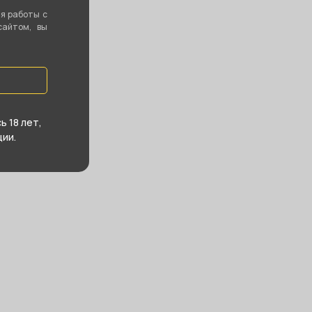
ия работы с
сайтом, вы
 18 лет,
ии.