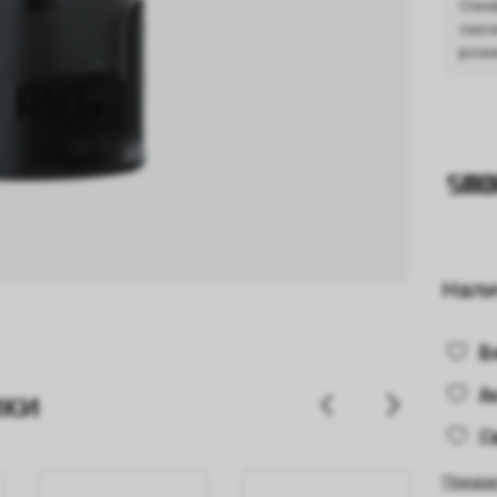
Озна
смож
розн
Нали
В
А
ики
С
Показа