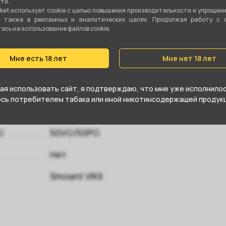
ти.
ket использует cookie c целью повышения производительности и упрощен
а также в рекламных и аналитических целях. Продолжая работу с 
Встроенный испаритель
сь на использование файлов cookie.
2 мл
Мне есть 18 лет
Мне нет 18 лет
1.2 Ом
Тугая (MTL)
я использовать сайт, я подтверждаю, что мне уже исполнилось
юсь потребителем табака или иной никотинсодержащей продукц
Спираль
G
50VG/50PG
Нет
Smoant VIKII