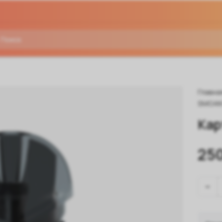
Главна
SMOA
Кар
250