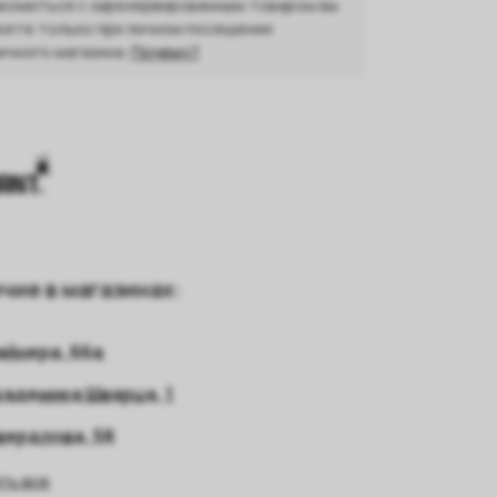
комиться с зарезервированным товаром вы
ете только при личном посещении
ичного магазина.
Почему?
чие в магазинах:
айнера, 66а
кадемика Шварца, 1
вердлова, 58
ть все