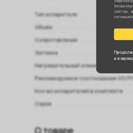
зависимос
Smoke Mar
сайтом, 
Тип испарителя
соглашаете
Объём
Сопротивление
Затяжка
Продолжа
и я явля
Нагревательный элемент
Рекомендуемое соотношение VG/P
Кол-во испарителей в комплекте
Серия
О товаре