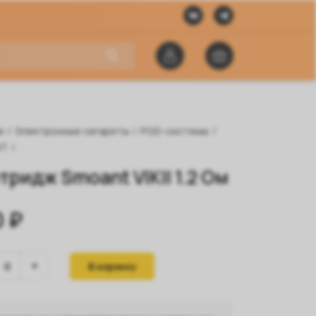
я
/
Электронные сигареты
/
POD-системы
/
NT
/
тридж Smoant VIKII 1.2 Ом
 ₽
В корзину