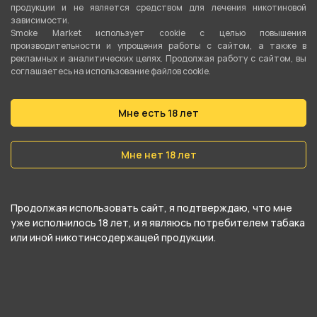
Сопротивление
продукции и не является средством для лечения никотиновой
зависимости.
1 Ом
Smoke Market использует cookie c целью повышения
производительности и упрощения работы с сайтом, а также в
Затяжка
рекламных и аналитических целях. Продолжая работу с сайтом, вы
соглашаетесь на использование файлов cookie.
Свободная (DL)
Рекомендуемое соотношение VG/PG
Мне есть 18 лет
50VG/50PG
Мне нет 18 лет
Нагревательный элемент
Сетка
Продолжая использовать сайт, я подтверждаю, что мне
Кол-во испарителей в комплекте
уже исполнилось 18 лет, и я являюсь потребителем табака
Нет
или иной никотинсодержащей продукции.
Серия
VIKII pro