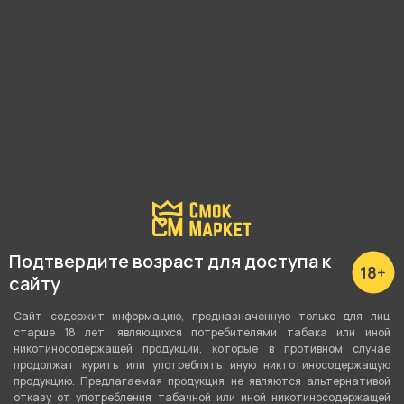
Подробные характеристики
Подтвердите возраст для доступа к
сайту
Объём
3 мл
Сайт содержит информацию, предназначенную только для лиц
старше 18 лет, являющихся потребителями табака или иной
никотиносодержащей продукции, которые в противном случае
Тип испарителя
продолжат курить или употреблять иную никтотиносодержащую
Встроенный испаритель
продукцию. Предлагаемая продукция не являются альтернативой
отказу от употребления табачной или иной никотиносодержащей