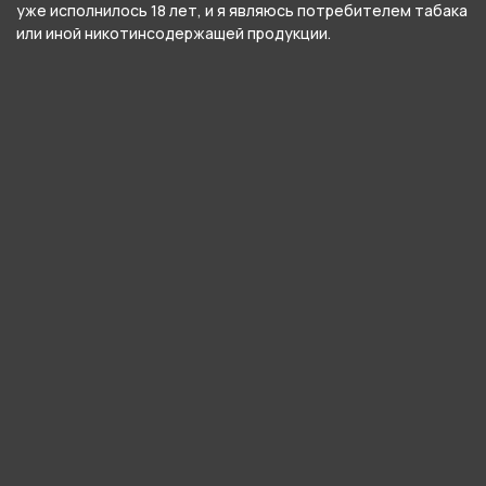
уже исполнилось 18 лет, и я являюсь потребителем табака
Тип соединения колбы с шахтой
или иной никотинсодержащей продукции.
Уплотнитель
Цвет
Серебряный