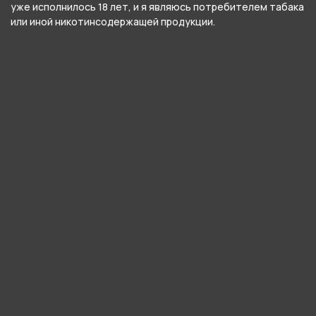
уже исполнилось 18 лет, и я являюсь потребителем табака
Тип соединения колбы с шахтой
или иной никотинсодержащей продукции.
Уплотнитель
Цвет
Жёлтый