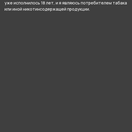
уже исполнилось 18 лет, и я являюсь потребителем табака
Тип соединения колбы с шахтой
или иной никотинсодержащей продукции.
Уплотнитель
Цвет
Прозрачный