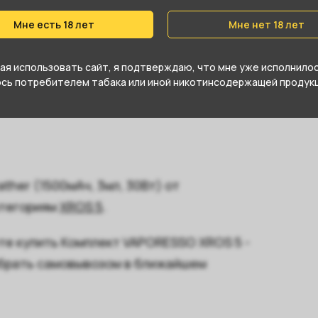
Type-C
Мне есть 18 лет
Мне нет 18 лет
Да
я использовать сайт, я подтверждаю, что мне уже исполнилось
Красный
юсь потребителем табака или иной никотинсодержащей продукц
ther (1500мАч, 3мл, 30Вт) от
атегориям
XROS 5
.
те купить Комплект VAPORESSO XROS 5 -
забрать самовывозом в ближайшем