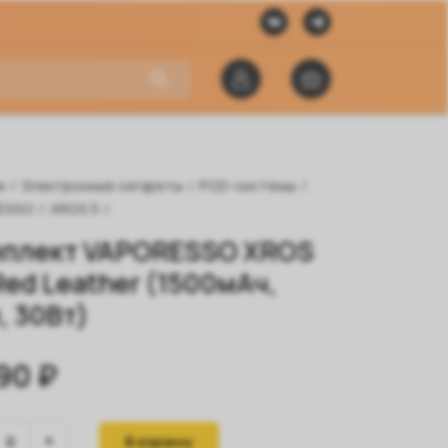
я
/
Электронные сигареты
/
POD-системы
/
ESSO
/
XROS 5
/
плект VAPORESSO XROS
 Red Leather (1500мАч,
, 30Вт)
90 ₽
В корзину