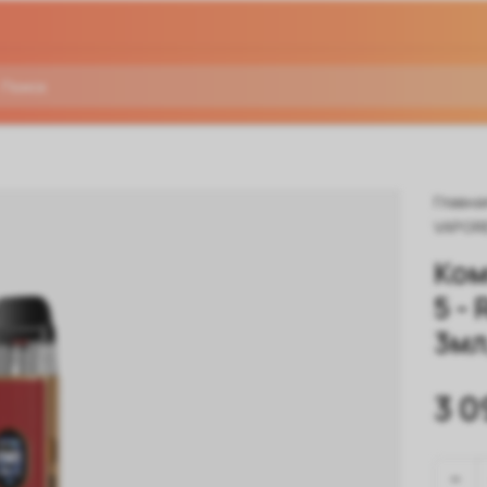
Главна
VAPOR
Ком
5 -
3мл
3 0