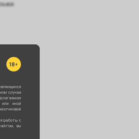
ть все
являющихся
вном случае
едлагаемая
 или иной
котиновой
ия работы с
сайтом, вы