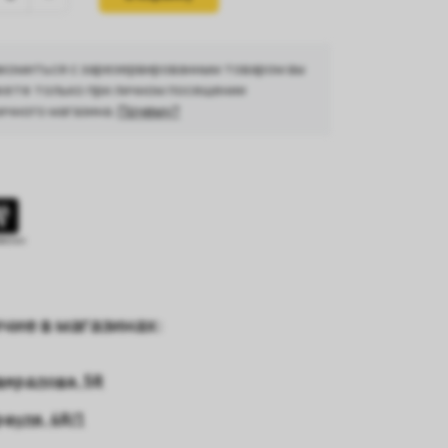
комиться с зарезервированным товаром вы
ете только при личном посещении
ичного магазина.
Почему?
чие в магазинах:
вердлова, 58
рауля, 48/1