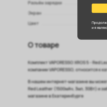
Разъём зарядки
Экран
Цвет
Продолжа
и я явля
О товаре
Комплект VAPORESSO XROS 5 - Red Lea
компании VAPORESSO, относится к к
В нашем интернет-магазине вы може
Red Leather (1500мАч, 3мл, 30Вт) и 
магазине в Екатеринбурге