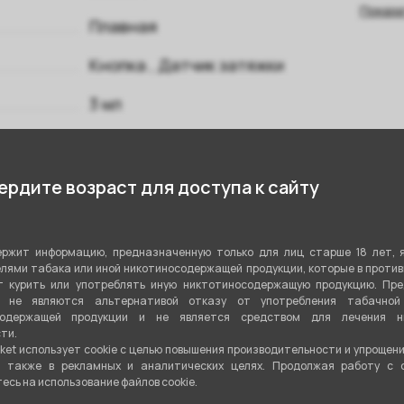
Показа
Плавная
Кнопка
,
Датчик затяжки
3 мл
Сменный картридж
Зависит от испарителя
рдите возраст для доступа к сайту
Плавная
ржит информацию, предназначенную только для лиц старше 18 лет, 
Встроенный
лями табака или иной никотиносодержащей продукции, которые в проти
 курить или употреблять иную никтотиносодержащую продукцию. Пр
1500 мАч
я не являются альтернативой отказу от употребления табачной
содержащей продукции и не является средством для лечения ни
ти.
Да
ket использует cookie c целью повышения производительности и упрощен
а также в рекламных и аналитических целях. Продолжая работу с 
1
сь на использование файлов cookie.