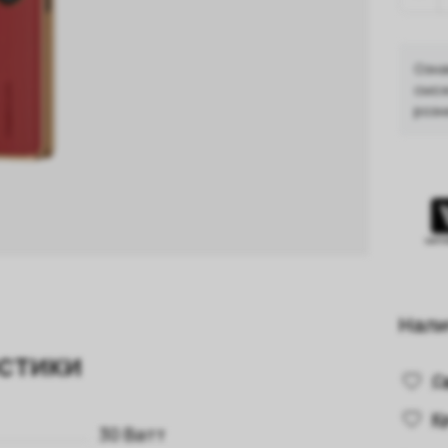
Озна
смож
розн
Нали
стики
С
К
30 Ватт