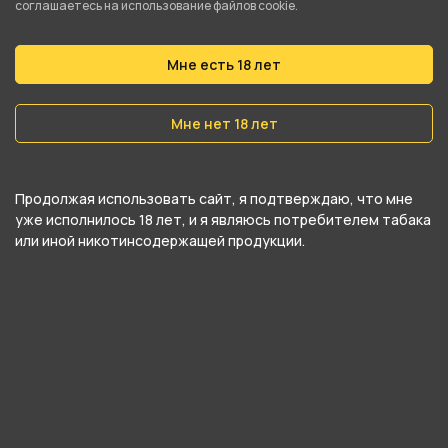
соглашаетесь на использование файлов cookie.
Тип испарителя
Сменный картридж
Мне есть 18 лет
Затяжка
Мне нет 18 лет
Зависит от испарителя
Регулировка затяжки
Плавная
Продолжая использовать сайт, я подтверждаю, что мне
уже исполнилось 18 лет, и я являюсь потребителем табака
Тип аккумулятора
или иной никотинсодержащей продукции.
Встроенный
Ёмкость аккумулятора
1600 мАч
Аккумулятор в комплекте
Да