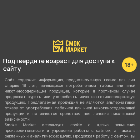
Подробные характеристики
Максимальная мощность
Подтвердите возраст для доступа к
сайту
30 Ватт
Сайт содержит информацию, предназначенную только для лиц
Регулировка мощности
старше 18 лет, являющихся потребителями табака или иной
Нет
никотиносодержащей продукции, которые в противном случае
продолжат курить или употреблять иную никтотиносодержащую
продукцию. Предлагаемая продукция не являются альтернативой
Способ активации
отказу от употребления табачной или иной никотиносодержащей
Датчик затяжки
продукции и не является средством для лечения никотиновой
зависимости.
Smoke Market использует cookie c целью повышения
Объём бака
производительности и упрощения работы с сайтом, а также в
3 мл
рекламных и аналитических целях. Продолжая работу с сайтом, вы