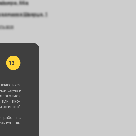
айнера, 66а
кадемика Шварца, 1
ть все
являющихся
вном случае
едлагаемая
 или иной
котиновой
ия работы с
сайтом, вы