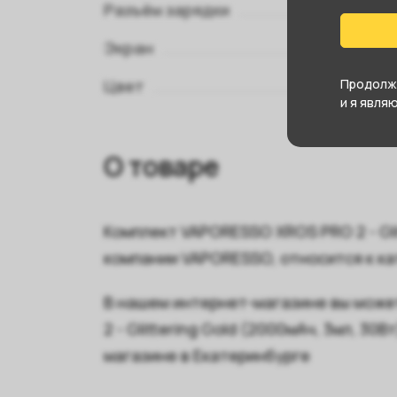
Разъём зарядки
Экран
Цвет
Продолжа
и я явля
О товаре
Комплект VAPORESSO XROS PRO 2 - Glit
компании VAPORESSO, относится к к
В нашем интернет-магазине вы може
2 - Glittering Gold (2000мАч, 3мл, 3
магазине в Екатеринбурге