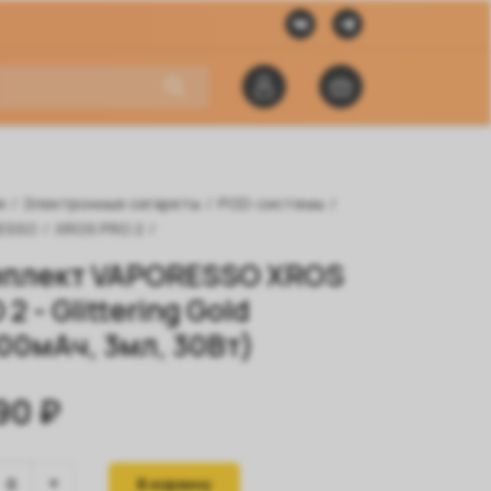
я
/
Электронные сигареты
/
POD-системы
/
ESSO
/
XROS PRO 2
/
плект VAPORESSO XROS
2 - Glittering Gold
00мАч, 3мл, 30Вт)
90 ₽
В корзину