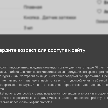
В
Плавная
А
Кнопка
,
Датчик затяжки
Показа
3 мл
Сменный картридж
Зависит от испарителя
рдите возраст для доступа к сайту
Плавная
ржит информацию, предназначенную только для лиц старше 18 лет, 
Встроенный
лями табака или иной никотиносодержащей продукции, которые в проти
 курить или употреблять иную никтотиносодержащую продукцию. Пр
2000 мАч
я не являются альтернативой отказу от употребления табачной
содержащей продукции и не является средством для лечения ни
ти.
Да
ket использует cookie c целью повышения производительности и упрощен
а также в рекламных и аналитических целях. Продолжая работу с 
1
сь на использование файлов cookie.