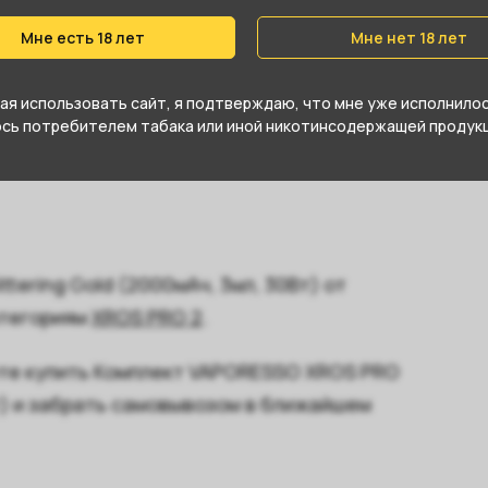
Type-C
Мне есть 18 лет
Мне нет 18 лет
Да
я использовать сайт, я подтверждаю, что мне уже исполнилось
Золотой
юсь потребителем табака или иной никотинсодержащей продукц
tering Gold (2000мАч, 3мл, 30Вт) от
атегориям
XROS PRO 2
.
те купить Комплект VAPORESSO XROS PRO
0Вт) и забрать самовывозом в ближайшем