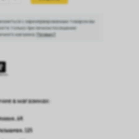
комиться с зарезервированным товаром вы
ете только при личном посещении
ичного магазина.
Почему?
чие в магазинах:
енина, 48
алышева, 125