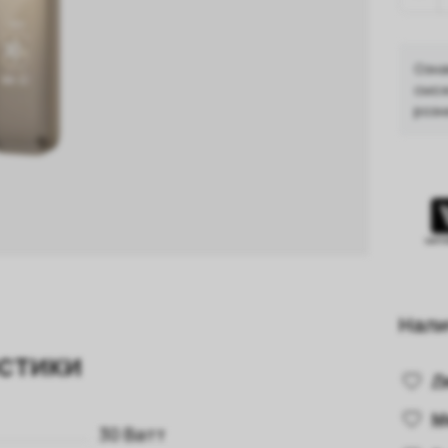
Озна
смож
розн
Нали
стики
Л
М
30 Ватт