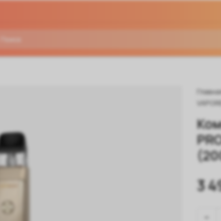
Главна
VAPOR
Ком
PRO 
(20
3 4