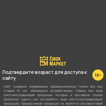
Максимальная мощность
15 Ватт
Регулировка мощности
Нет
Способ активации
Датчик затяжки
Объём бака
3 мл
Тип испарителя
Подтвердите возраст для доступа к
Сменный картридж
сайту
Затяжка
Сайт содержит информацию, предназначенную только для лиц
старше 18 лет, являющихся потребителями табака или иной
Тугая (MTL)
никотиносодержащей продукции, которые в противном случае
продолжат курить или употреблять иную никтотиносодержащую
Регулировка затяжки
продукцию. Предлагаемая продукция не являются альтернативой