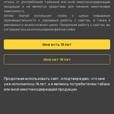
отказу от употребления табачной или иной никотиносодержащей
Нет
продукции и не является средством для лечения никотиновой
зависимости.
Тип аккумулятора
Smoke Market использует cookie c целью повышения
производительности и упрощения работы с сайтом, а также в
Встроенный
рекламных и аналитических целях. Продолжая работу с сайтом, вы
соглашаетесь на использование файлов cookie.
Ёмкость аккумулятора
350 мАч
Мне есть 18 лет
Аккумулятор в комплекте
Да
Мне нет 18 лет
Количество аккумуляторов
1
Продолжая использовать сайт, я подтверждаю, что мне
уже исполнилось 18 лет, и я являюсь потребителем табака
Разъём зарядки
или иной никотинсодержащей продукции.
Micro-USB
Цвет
Оранжевый