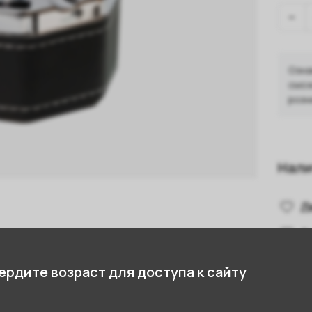
Озна
смож
розн
Нали
Л
А
стики
Показа
рдите возраст для доступа к сайту
2382110723