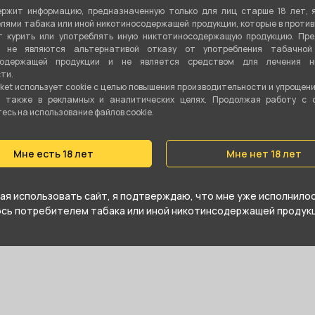
ржит информацию, предназначенную только для лиц старше 18 лет, 
лями табака или иной никотиносодержащей продукции, которые в проти
 курить или употреблять иную никтотиносодержащую продукцию. Пр
я не являются альтернативой отказу от употребления табачной
содержащей продукции и не является средством для лечения ни
ти.
ket использует cookie c целью повышения производительности и упрощен
а также в рекламных и аналитических целях. Продолжая работу с 
сьмиугольная/сталь/никель/иск.кожа/
сь на использование файлов cookie.
нии , относится к
ок
,
Пепельницы
.
Мне есть 18 лет
Мне нет 18 лет
те купить Пепельница S.QUIRE 420042-
я использовать сайт, я подтверждаю, что мне уже исполнилось
иск.кожа/серебро/черный 85*85*90мм и
юсь потребителем табака или иной никотинсодержащей продукц
агазине в Екатеринбурге