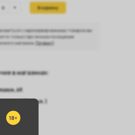
В корзину
комиться с зарезервированным товаром вы
ете только при личном посещении
ичного магазина.
Почему?
чие в магазинах:
енина, 48
кадемика Шварца, 1
ть все