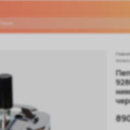
Главна
Аксесс
Пеп
928
ник
чер
89