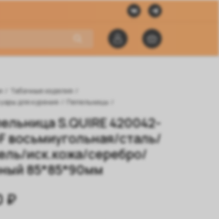
я
/
Табачные изделия
/
уары для курения
/
Пепельницы
/
ельница S.QUIRE 420042-
F восьмиугольная/сталь/
ель/иск.кожа/серебро/
ный 85*85*90мм
0 ₽