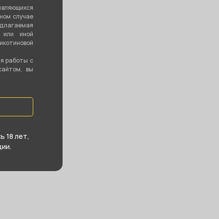
являющихся
вном случае
едлагаемая
 или иной
котиновой
ия работы с
сайтом, вы
 18 лет,
ии.