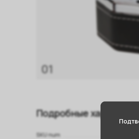
01
Подробные характери
Подтве
SKU num