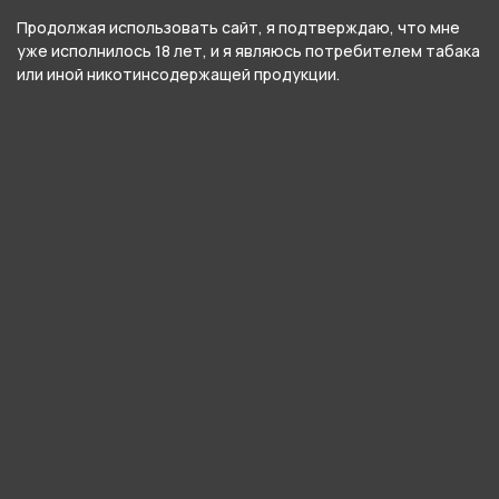
PLONQ MAX PRO
Продолжая использовать сайт, я подтверждаю, что мне
уже исполнилось 18 лет, и я являюсь потребителем табака
или иной никотинсодержащей продукции.
О товаре
Сладкий вкус жевательной резинки с нотами
сочного арбуза