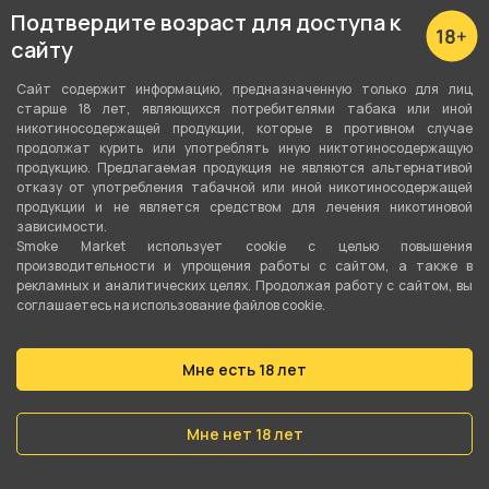
Подробные характеристики
Подтвердите возраст для доступа к
сайту
Вкус
Сайт содержит информацию, предназначенную только для лиц
Жвачка
,
Арбуз
старше 18 лет, являющихся потребителями табака или иной
никотиносодержащей продукции, которые в противном случае
продолжат курить или употреблять иную никтотиносодержащую
Количество затяжек
продукцию. Предлагаемая продукция не являются альтернативой
10000
отказу от употребления табачной или иной никотиносодержащей
продукции и не является средством для лечения никотиновой
зависимости.
Объём жидкости
Smoke Market использует cookie c целью повышения
14 мл
производительности и упрощения работы с сайтом, а также в
рекламных и аналитических целях. Продолжая работу с сайтом, вы
соглашаетесь на использование файлов cookie.
Перезаряжаемая
Да
Мне есть 18 лет
Ёмкость аккумулятора
650 мАч
Мне нет 18 лет
Серия