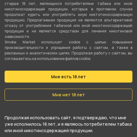
старше 18 лет, являющихся потребителями табака или иной
Подробные характеристики
никотиносодержащей продукции, которые в противном случае
продолжат курить или употреблять иную никтотиносодержащую
продукцию. Предлагаемая продукция не являются альтернативой
Вкус
отказу от употребления табачной или иной никотиносодержащей
Мята
продукции и не является средством для лечения никотиновой
зависимости.
Smoke Market использует cookie c целью повышения
Количество затяжек
производительности и упрощения работы с сайтом, а также в
12000
рекламных и аналитических целях. Продолжая работу с сайтом, вы
соглашаетесь на использование файлов cookie.
Объём жидкости
14 мл
Мне есть 18 лет
Перезаряжаемая
Мне нет 18 лет
Да
Ёмкость аккумулятора
750 мАч
Продолжая использовать сайт, я подтверждаю, что мне
уже исполнилось 18 лет, и я являюсь потребителем табака
Серия
или иной никотинсодержащей продукции.