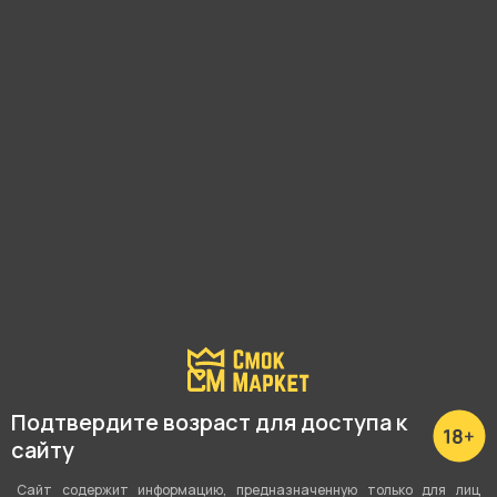
Наличие в магазинах:
Малышева, 125
Академика Шварца, 1
Крауля, 48/1
Циолковского, 29
Показать все
Подтвердите возраст для доступа к
сайту
Сайт содержит информацию, предназначенную только для лиц