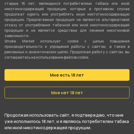
старше 18 лет, являющихся потребителями табака или иной
Подробные характеристики
никотиносодержащей продукции, которые в противном случае
продолжат курить или употреблять иную никтотиносодержащую
продукцию. Предлагаемая продукция не являются альтернативой
Вкус
отказу от употребления табачной или иной никотиносодержащей
Персик
продукции и не является средством для лечения никотиновой
зависимости.
Smoke Market использует cookie c целью повышения
Количество затяжек
производительности и упрощения работы с сайтом, а также в
12000
рекламных и аналитических целях. Продолжая работу с сайтом, вы
соглашаетесь на использование файлов cookie.
Объём жидкости
14 мл
Мне есть 18 лет
Перезаряжаемая
Мне нет 18 лет
Да
Ёмкость аккумулятора
750 мАч
Продолжая использовать сайт, я подтверждаю, что мне
уже исполнилось 18 лет, и я являюсь потребителем табака
Серия
или иной никотинсодержащей продукции.