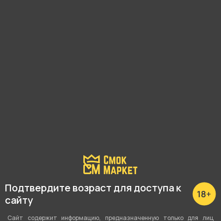
Наличие в магазинах:
Ленина, 48
Малышева, 125
Вайнера, 66а
Академика Шварца, 1
Показать все
Подтвердите возраст для доступа к
сайту
Сайт содержит информацию, предназначенную только для лиц