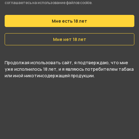
соглашаетесь на использование файлов cookie.
купить Проволока 0.3 Кантал 1м и забрать
самовывозом в ближайшем магазине в
Мне есть 18 лет
Екатеринбурге
Мне нет 18 лет
Продолжая использовать сайт, я подтверждаю, что мне
уже исполнилось 18 лет, и я являюсь потребителем табака
или иной никотинсодержащей продукции.