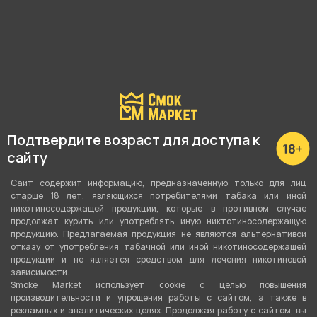
Наличие в магазинах:
Ленина, 48
Свердлова, 58
Подтвердите возраст для доступа к
Показать все
сайту
Сайт содержит информацию, предназначенную только для лиц
старше 18 лет, являющихся потребителями табака или иной
никотиносодержащей продукции, которые в противном случае
О товаре
продолжат курить или употреблять иную никтотиносодержащую
продукцию. Предлагаемая продукция не являются альтернативой
отказу от употребления табачной или иной никотиносодержащей
Проволока 0.3 Кантал 1м от компании ,
продукции и не является средством для лечения никотиновой
зависимости.
относится к категориям
Проволока
.
Smoke Market использует cookie c целью повышения
производительности и упрощения работы с сайтом, а также в
рекламных и аналитических целях. Продолжая работу с сайтом, вы
В нашем интернет-магазине вы можете