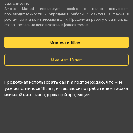
зависимости.
Smoke Market использует cookie c целью повышения
производительности и упрощения работы с сайтом, а также в
рекламных и аналитических целях. Продолжая работу с сайтом, вы
соглашаетесь на использование файлов cookie.
Подробные характеристики
Мне есть 18 лет
Материал
Мне нет 18 лет
Soft-Touch
Длина
Продолжая использовать сайт, я подтверждаю, что мне
1.5 м
уже исполнилось 18 лет, и я являюсь потребителем табака
или иной никотинсодержащей продукции.
Цвет
Зелёный
О товаре