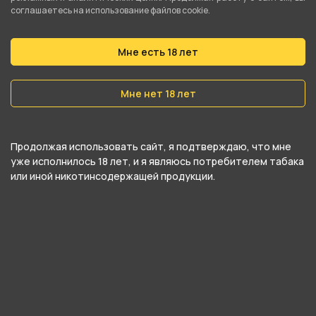
В нашем интернет-магазине вы можете
соглашаетесь на использование файлов cookie.
купить Шлиф для бонга стекло 14мм/12см W21
и забрать самовывозом в ближайшем магазине
Мне есть 18 лет
в Екатеринбурге
Мне нет 18 лет
Продолжая использовать сайт, я подтверждаю, что мне
уже исполнилось 18 лет, и я являюсь потребителем табака
или иной никотинсодержащей продукции.