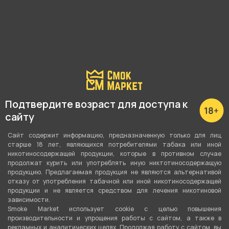
магазина.
Почему?
Наличие в магазинах:
Академика Шварца, 1
Подтвердите возраст для доступа к
сайту
О товаре
Сайт содержит информацию, предназначенную только для лиц
старше 18 лет, являющихся потребителями табака или иной
никотиносодержащей продукции, которые в противном случае
Шлиф для бонга стекло 14мм/12см W21 от
продолжат курить или употреблять иную никтотиносодержащую
продукцию. Предлагаемая продукция не являются альтернативой
компании , относится к
отказу от употребления табачной или иной никотиносодержащей
продукции и не является средством для лечения никотиновой
категориям
Комплектующие для трубок
,
зависимости.
Аксессуары
.
Smoke Market использует cookie c целью повышения
производительности и упрощения работы с сайтом, а также в
рекламных и аналитических целях. Продолжая работу с сайтом, вы