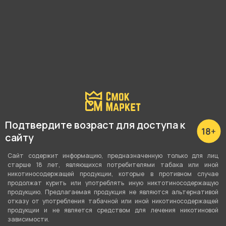
магазина.
Почему?
Наличие в магазинах:
Подтвердите возраст для доступа к
Ленина, 48
сайту
Малышева, 125
Сайт содержит информацию, предназначенную только для лиц
старше 18 лет, являющихся потребителями табака или иной
Вайнера, 66а
никотиносодержащей продукции, которые в противном случае
продолжат курить или употреблять иную никтотиносодержащую
Академика Шварца, 1
продукцию. Предлагаемая продукция не являются альтернативой
отказу от употребления табачной или иной никотиносодержащей
продукции и не является средством для лечения никотиновой
Показать все
зависимости.