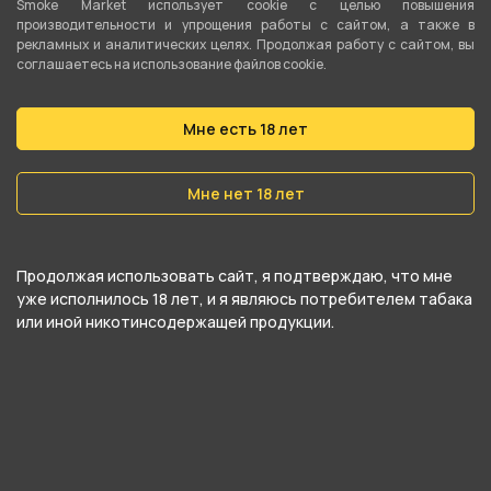
Smoke Market использует cookie c целью повышения
производительности и упрощения работы с сайтом, а также в
рекламных и аналитических целях. Продолжая работу с сайтом, вы
соглашаетесь на использование файлов cookie.
О товаре
Мне есть 18 лет
Густой, обволакивающий вкус ванильного
крема - мгновение чистого наслаждения.
Мне нет 18 лет
Продолжая использовать сайт, я подтверждаю, что мне
уже исполнилось 18 лет, и я являюсь потребителем табака
или иной никотинсодержащей продукции.