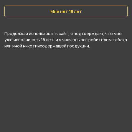
Производитель
Россия
Мне нет 18 лет
О товаре
Продолжая использовать сайт, я подтверждаю, что мне
уже исполнилось 18 лет, и я являюсь потребителем табака
или иной никотинсодержащей продукции.
Сигариллы BLACKBERRY - Vanilla (Ваниль) 2шт
от компании Переславская табачная фабрика,
относится к категориям
BLACKBERRY
.
В нашем интернет-магазине вы можете
купить Сигариллы BLACKBERRY - Vanilla
(Ваниль) 2шт и забрать самовывозом в
ближайшем магазине в Екатеринбурге