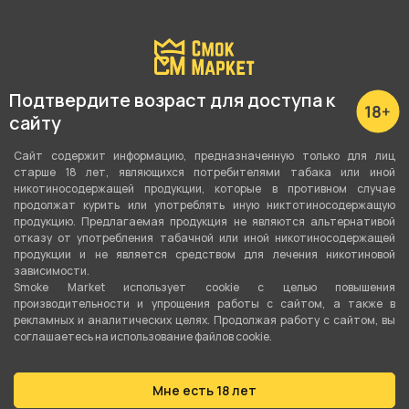
Подробные характеристики
Аромат
Подтвердите возраст для доступа к
Ваниль
сайту
Крепость
Сайт содержит информацию, предназначенную только для лиц
старше 18 лет, являющихся потребителями табака или иной
2
никотиносодержащей продукции, которые в противном случае
продолжат курить или употреблять иную никтотиносодержащую
Количество в пачке
продукцию. Предлагаемая продукция не являются альтернативой
отказу от употребления табачной или иной никотиносодержащей
2 шт
продукции и не является средством для лечения никотиновой
зависимости.
Наличие фильтра
Smoke Market использует cookie c целью повышения
производительности и упрощения работы с сайтом, а также в
Да
рекламных и аналитических целях. Продолжая работу с сайтом, вы
соглашаетесь на использование файлов cookie.
Мундштук
Нет
Мне есть 18 лет