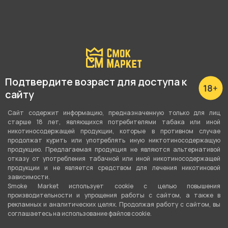
Подробные характеристики
Аромат
Подтвердите возраст для доступа к
Сливки
,
Кофе
,
Алкоголь
сайту
Крепость
Сайт содержит информацию, предназначенную только для лиц
3
старше 18 лет, являющихся потребителями табака или иной
никотиносодержащей продукции, которые в противном случае
Количество в пачке
продолжат курить или употреблять иную никтотиносодержащую
продукцию. Предлагаемая продукция не являются альтернативой
Пачка
отказу от употребления табачной или иной никотиносодержащей
продукции и не является средством для лечения никотиновой
Наличие фильтра
зависимости.
Smoke Market использует cookie c целью повышения
Да
производительности и упрощения работы с сайтом, а также в
рекламных и аналитических целях. Продолжая работу с сайтом, вы
Мундштук
соглашаетесь на использование файлов cookie.
Деревянный