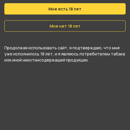
Мне есть 18 лет
Производитель
Россия
Мне нет 18 лет
О товаре
Продолжая использовать сайт, я подтверждаю, что мне
уже исполнилось 18 лет, и я являюсь потребителем табака
Сигариллы c мундштуком Кариба "Айриш Кофе"
или иной никотинсодержащей продукции.
изготовлены из табаков из Бразилии,
Никарагуа, Доминиканской Республикив
качестве начинки и обёрнуты в
восстановленный табачный лист,
произведённый из листьев сигарных табаков,
произведённый из листьев сигарных табаков.
Обладают классическим сигарным вкусом с
ярко выраженными оттенками ирландского